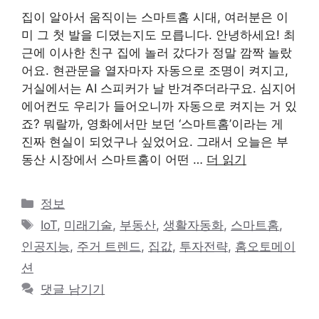
집이 알아서 움직이는 스마트홈 시대, 여러분은 이
미 그 첫 발을 디뎠는지도 모릅니다. 안녕하세요! 최
근에 이사한 친구 집에 놀러 갔다가 정말 깜짝 놀랐
어요. 현관문을 열자마자 자동으로 조명이 켜지고,
거실에서는 AI 스피커가 날 반겨주더라구요. 심지어
에어컨도 우리가 들어오니까 자동으로 켜지는 거 있
죠? 뭐랄까, 영화에서만 보던 ‘스마트홈’이라는 게
진짜 현실이 되었구나 싶었어요. 그래서 오늘은 부
동산 시장에서 스마트홈이 어떤 …
더 읽기
카
정보
테
태
IoT
,
미래기술
,
부동산
,
생활자동화
,
스마트홈
,
고
그
인공지능
,
주거 트렌드
,
집값
,
투자전략
,
홈오토메이
리
션
댓글 남기기