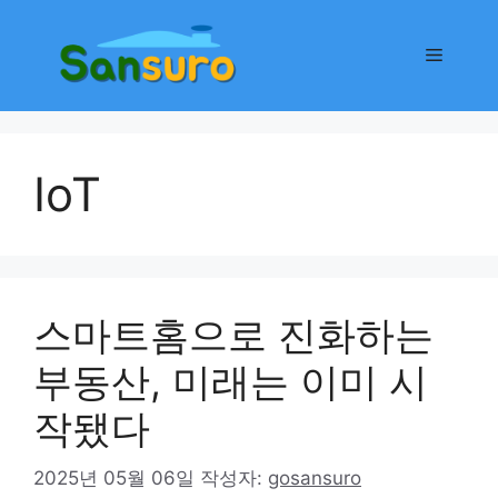
컨
텐
메
츠
로
뉴
건
너
IoT
뛰
기
스마트홈으로 진화하는
부동산, 미래는 이미 시
작됐다
2025년 05월 06일
작성자:
gosansuro