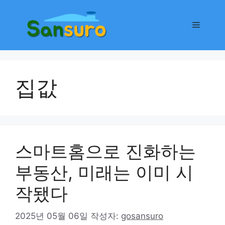
컨
텐
메
츠
로
뉴
건
너
집값
뛰
기
스마트홈으로 진화하는
부동산, 미래는 이미 시
작됐다
2025년 05월 06일
작성자:
gosansuro