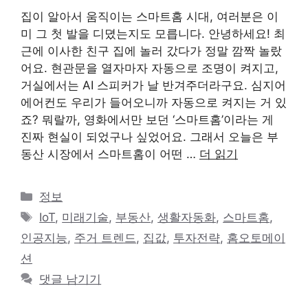
집이 알아서 움직이는 스마트홈 시대, 여러분은 이
미 그 첫 발을 디뎠는지도 모릅니다. 안녕하세요! 최
근에 이사한 친구 집에 놀러 갔다가 정말 깜짝 놀랐
어요. 현관문을 열자마자 자동으로 조명이 켜지고,
거실에서는 AI 스피커가 날 반겨주더라구요. 심지어
에어컨도 우리가 들어오니까 자동으로 켜지는 거 있
죠? 뭐랄까, 영화에서만 보던 ‘스마트홈’이라는 게
진짜 현실이 되었구나 싶었어요. 그래서 오늘은 부
동산 시장에서 스마트홈이 어떤 …
더 읽기
카
정보
테
태
IoT
,
미래기술
,
부동산
,
생활자동화
,
스마트홈
,
고
그
인공지능
,
주거 트렌드
,
집값
,
투자전략
,
홈오토메이
리
션
댓글 남기기