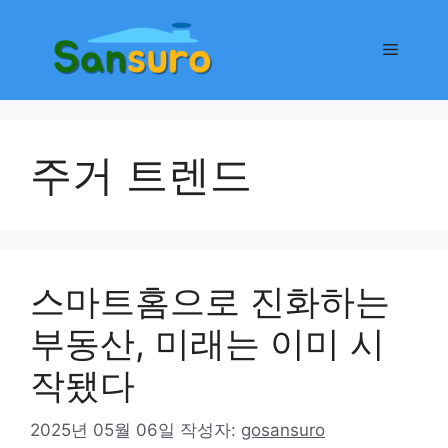
컨
텐
메
츠
로
뉴
건
너
주거 트렌드
뛰
기
스마트홈으로 진화하는
부동산, 미래는 이미 시
작됐다
2025년 05월 06일
작성자:
gosansuro