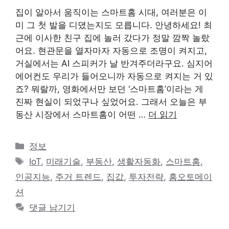
집이 알아서 움직이는 스마트홈 시대, 여러분은 이
미 그 첫 발을 디뎠는지도 모릅니다. 안녕하세요! 최
근에 이사한 친구 집에 놀러 갔다가 정말 깜짝 놀랐
어요. 현관문을 열자마자 자동으로 조명이 켜지고,
거실에서는 AI 스피커가 날 반겨주더라구요. 심지어
에어컨도 우리가 들어오니까 자동으로 켜지는 거 있
죠? 뭐랄까, 영화에서만 보던 ‘스마트홈’이라는 게
진짜 현실이 되었구나 싶었어요. 그래서 오늘은 부
동산 시장에서 스마트홈이 어떤 …
더 읽기
카
정보
테
태
IoT
,
미래기술
,
부동산
,
생활자동화
,
스마트홈
,
고
그
인공지능
,
주거 트렌드
,
집값
,
투자전략
,
홈오토메이
리
션
댓글 남기기