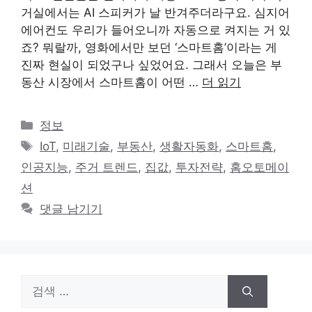
거실에서는 AI 스피커가 날 반겨주더라구요. 심지어
에어컨도 우리가 들어오니까 자동으로 켜지는 거 있
죠? 뭐랄까, 영화에서만 보던 ‘스마트홈’이라는 게
진짜 현실이 되었구나 싶었어요. 그래서 오늘은 부
동산 시장에서 스마트홈이 어떤 …
더 읽기
카
정보
테
태
IoT
,
미래기술
,
부동산
,
생활자동화
,
스마트홈
,
고
그
인공지능
,
주거 트렌드
,
집값
,
투자전략
,
홈오토메이
리
션
댓글 남기기
검
색: