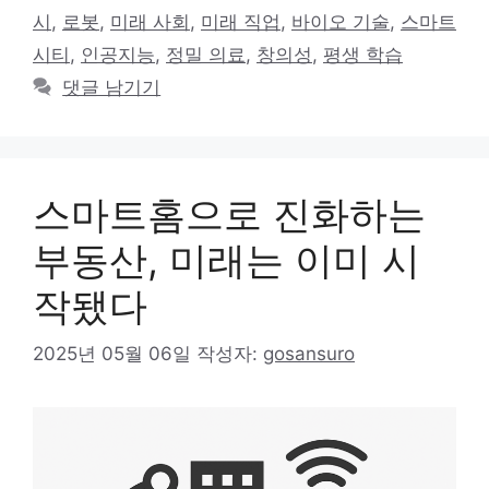
고
그
시
,
로봇
,
미래 사회
,
미래 직업
,
바이오 기술
,
스마트
리
시티
,
인공지능
,
정밀 의료
,
창의성
,
평생 학습
댓글 남기기
스마트홈으로 진화하는
부동산, 미래는 이미 시
작됐다
2025년 05월 06일
작성자:
gosansuro