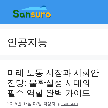
컨
텐
메
츠
로
뉴
건
너
인공지능
뛰
기
미래 노동 시장과 사회안
전망: 불확실성 시대의
필수 역할 완벽 가이드
2025년 07월 07일
작성자:
gosansuro