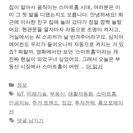
집이 알아서 움직이는 스마트홈 시대, 여러분은 이
미 그 첫 발을 디뎠는지도 모릅니다. 안녕하세요! 최
근에 이사한 친구 집에 놀러 갔다가 정말 깜짝 놀랐
어요. 현관문을 열자마자 자동으로 조명이 켜지고,
거실에서는 AI 스피커가 날 반겨주더라구요. 심지어
에어컨도 우리가 들어오니까 자동으로 켜지는 거 있
죠? 뭐랄까, 영화에서만 보던 ‘스마트홈’이라는 게
진짜 현실이 되었구나 싶었어요. 그래서 오늘은 부
동산 시장에서 스마트홈이 어떤 …
더 읽기
카
정보
테
태
IoT
,
미래기술
,
부동산
,
생활자동화
,
스마트홈
,
고
그
인공지능
,
주거 트렌드
,
집값
,
투자전략
,
홈오토메이
리
션
댓글 남기기