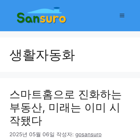
컨
텐
메
츠
로
뉴
건
너
생활자동화
뛰
기
스마트홈으로 진화하는
부동산, 미래는 이미 시
작됐다
2025년 05월 06일
작성자:
gosansuro