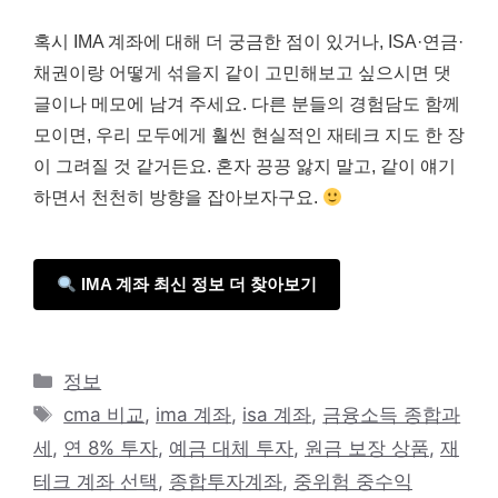
혹시 IMA 계좌에 대해 더 궁금한 점이 있거나, ISA·연금·
채권이랑 어떻게 섞을지 같이 고민해보고 싶으시면 댓
글이나 메모에 남겨 주세요. 다른 분들의 경험담도 함께
모이면, 우리 모두에게 훨씬 현실적인 재테크 지도 한 장
이 그려질 것 같거든요. 혼자 끙끙 앓지 말고, 같이 얘기
하면서 천천히 방향을 잡아보자구요.
IMA 계좌 최신 정보 더 찾아보기
카
정보
테
태
cma 비교
,
ima 계좌
,
isa 계좌
,
금융소득 종합과
고
그
세
,
연 8% 투자
,
예금 대체 투자
,
원금 보장 상품
,
재
리
테크 계좌 선택
,
종합투자계좌
,
중위험 중수익