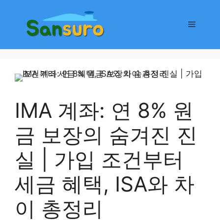
컨
텐
메
츠
로
뉴
건
너
뛰
기
IMA 계좌: 연 8% 원
금 보장의 숨겨진 진
실 | 가입 조건부터
세금 혜택, ISA와 차
이 총정리