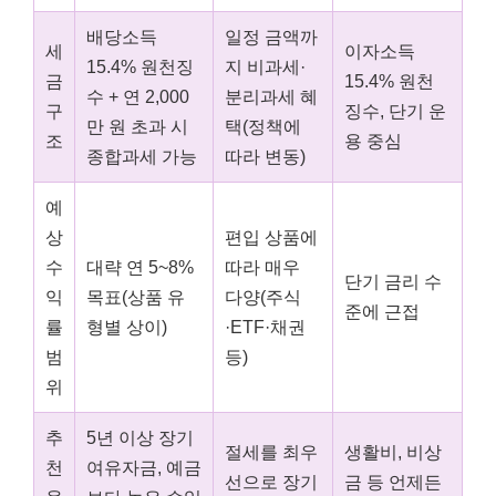
배당소득
일정 금액까
세
이자소득
15.4% 원천징
지 비과세·
금
15.4% 원천
수 + 연 2,000
분리과세 혜
구
징수, 단기 운
만 원 초과 시
택(정책에
조
용 중심
종합과세 가능
따라 변동)
예
상
편입 상품에
수
대략 연 5~8%
따라 매우
단기 금리 수
익
목표(상품 유
다양(주식
준에 근접
률
형별 상이)
·ETF·채권
범
등)
위
추
5년 이상 장기
절세를 최우
생활비, 비상
천
여유자금, 예금
선으로 장기
금 등 언제든