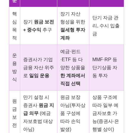
분
핵
장기 자산
단기 자금 관
심
장기
원금 보전
형성을 위한
리, 수시 입출
목
+ 중수익
추구
절세형 투자
금
적
계좌
예금·펀드
운
증권사가 기업
·ETF 등 다
MMF·RP 등
용
금융 자산 위주
양한 상품을
단기상품 자
방
로
일임 운용
한 계좌에서
동 투자
식
직접 선택
만기 설정 시
원금 보장
상품 구조에
원
증권사
원금 지
아님(투자상
따라 일부 예
금
급 의무
(예금
품 구성에
금자보호 가
보
자보호법 대상
따라 손익
능(증권사·은
전
아님)
발생)
행별 상이)