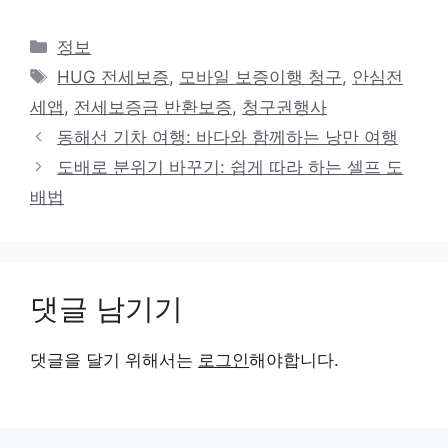
카
정보
테
태
HUG 전세보증
,
모바일 보증이행 청구
,
안심전
고
그
세앱
,
전세보증금 반환보증
,
청구권행사
리
동해선 기차 여행: 바다와 함께하는 낭만 여행
도배로 분위기 바꾸기: 쉽게 따라 하는 셀프 도
배법
댓글 남기기
댓글을 달기 위해서는
로그인
해야합니다.