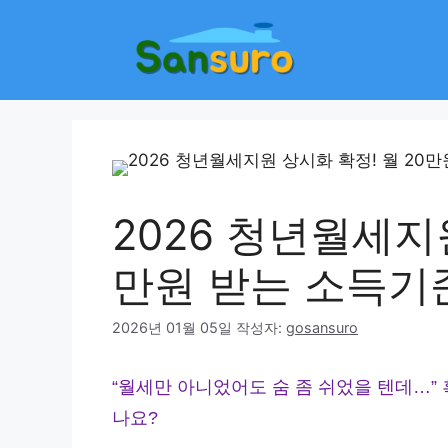
컨
텐
츠
로
건
너
뛰
기
2026 청년월세지원
만원 받는 소득기
2026년 01월 05일
작성자:
gosansuro
“월세만 아니었어도 숨 좀 쉬었을 텐데…” 
나요?