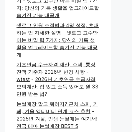
기
-
셋로그 고수만 아는 비밀 팁 7가
지: 당신의 기록 생활을 업그레이드할
숨겨진 기능 대공개
셋로그 인원 조절법과 4명 설정, 초대
하는 법 자세한 설명
-
셋로그 고수만
아는 비밀 팁 7가지: 당신의 기록 생
활을 업그레이드할 숨겨진 기능 대공
개
기초연금 수급자격 재산, 주택, 통장
잔액 기준과 2026년 변경 사항 -
wtest
-
2026년 기초연금 수급자격
모의계산: 집 있고 소득 있어도 월 33
만원 받는 법?
눈썰매장 말고 뭐하지? 근처 스파, 카
페, 겨울 액티비티 연계 코스 추천
-
2025년 겨울, 인생 눈썰매는 여기서!
전국 테마 눈썰매장 BEST 5