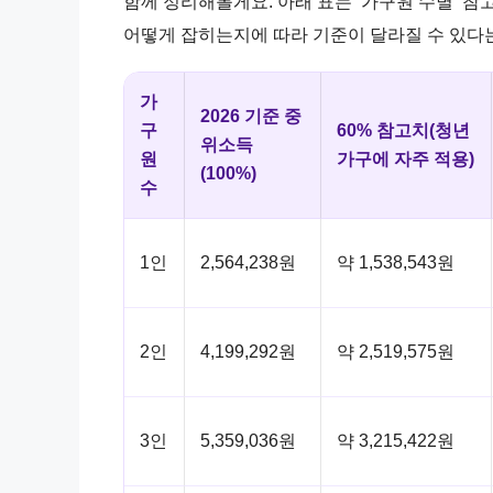
함께 정리해볼게요. 아래 표는 ‘가구원 수별’ 
어떻게 잡히는지에 따라 기준이 달라질 수 있다는
가
2026 기준 중
구
60% 참고치(청년
위소득
원
가구에 자주 적용)
(100%)
수
1인
2,564,238원
약 1,538,543원
2인
4,199,292원
약 2,519,575원
3인
5,359,036원
약 3,215,422원