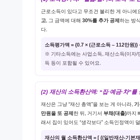
근로소득이 있다고 무조건 불리한 게 아니에요
고
, 그 금액에 대해
30%를 추가 공제
하는 방
다.
소득평가액 = {0.7 × (근로소득 – 112만원)
※ 기타소득에는 사업소득, 재산소득(이자/민
득 등이 포함될 수 있어요.
(2) 재산의 소득환산액: “집·예금·차”
재산은 그냥 “재산 총액”을 보는 게 아니라,
기
만원을 또 공제
한 뒤, 거기서
부채(대출)
까지 
래서 집이 있어도 “생각보다” 소득인정액이 덜
재산의 월 소득환산액 = [ {(일반재산-기본재산액) 