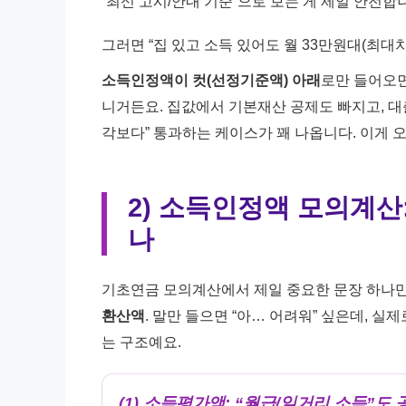
“최신 고시/안내 기준”으로 보는 게 제일 안전합
그러면 “집 있고 소득 있어도 월 33만원대(최대
소득인정액이 컷(선정기준액) 아래
로만 들어오면
니거든요. 집값에서 기본재산 공제도 빠지고, 대
각보다” 통과하는 케이스가 꽤 나옵니다. 이게 
2) 소득인정액 모의계산
나
기초연금 모의계산에서 제일 중요한 문장 하나만
환산액
. 말만 들으면 “아… 어려워” 싶은데, 실
는 구조예요.
(1) 소득평가액: “월급/일거리 소득”도