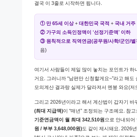
결국 이 3줄로 시작하면 됩니다.
① 만 65세 이상
+
대한민국 국적
+
국내 거주
② 가구의 소득인정액이 ‘선정기준액’ 이하
③ 원칙적으로 직역연금(공무원/사학/군인/
음)
여기서 사람들이 제일 많이 놓치는 포인트가 하
거요. 그러니까 “남편만 신청할게요~”라고 해도
모의계산 결과랑 실제가 달라져서 멘붕 와요(저도
그리고 2026년이라고 해서 계산법이 갑자기 바
(최대 지급액)
이 “매년” 조정되는 구조예요. 참
기준연금액이 월 최대 342,510원
으로 안내되어 
원 / 부부 3,648,000원)
도 같이 제시돼요. 202