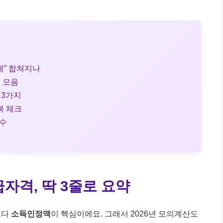
게” 합쳐지나
트 모음
 3가지
복 체크
실수
급자격, 딱 3줄로 요약
보다
소득인정액
이 핵심이에요. 그래서 2026년 모의계산도