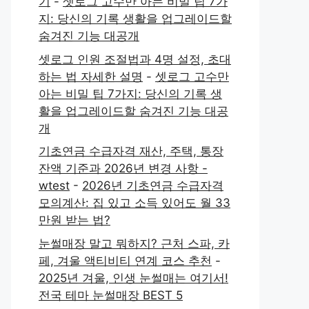
기
-
셋로그 고수만 아는 비밀 팁 7가
지: 당신의 기록 생활을 업그레이드할
숨겨진 기능 대공개
셋로그 인원 조절법과 4명 설정, 초대
하는 법 자세한 설명
-
셋로그 고수만
아는 비밀 팁 7가지: 당신의 기록 생
활을 업그레이드할 숨겨진 기능 대공
개
기초연금 수급자격 재산, 주택, 통장
잔액 기준과 2026년 변경 사항 -
wtest
-
2026년 기초연금 수급자격
모의계산: 집 있고 소득 있어도 월 33
만원 받는 법?
눈썰매장 말고 뭐하지? 근처 스파, 카
페, 겨울 액티비티 연계 코스 추천
-
2025년 겨울, 인생 눈썰매는 여기서!
전국 테마 눈썰매장 BEST 5