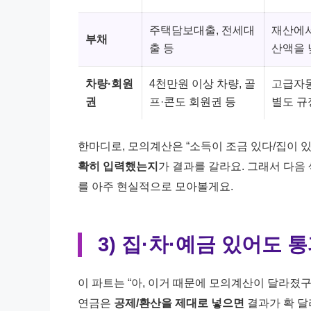
주택담보대출, 전세대
재산에서
부채
출 등
산액을 
차량·회원
4천만원 이상 차량, 골
고급자
권
프·콘도 회원권 등
별도 규
한마디로, 모의계산은 “소득이 조금 있다/집이 
확히 입력했는지
가 결과를 갈라요. 그래서 다음 
를 아주 현실적으로 모아볼게요.
3) 집·차·예금 있어도 
이 파트는 “아, 이거 때문에 모의계산이 달라졌구
연금은
공제/환산을 제대로 넣으면
결과가 확 달