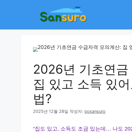
컨
텐
츠
로
건
너
뛰
기
2026년 기초연금
집 있고 소득 있어
법?
2025년 12월 28일
작성자:
gosansuro
“집도 있고, 소득도 조금 있는데… 나도 20