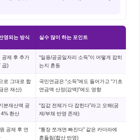
반영되는 방식
실수 많이 하는 포인트
원 공제 후 추가
“일용/공공일자리 소득”이 어떻게 잡히
 곱)
는지 혼동
으로 그대로 합
국민연금은 “소득”에도 들어가고 “기초
금은 재산)
연금액 산정(감액)”에도 영향
기본재산액 공
“집값 전체가 다 잡힌다”라고 오해(공
 4% 환산
제/부채 반영 존재)
만원 공제 후 연
“통장 쪼개면 빠진다” 같은 카더라에
산
흔들림(합산 반영)