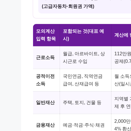
(고급자동차·회원권 가액)
모의계산
포함되는 것(대표 예
계산에 
입력 항목
시)
월급, 아르바이트, 상
112만
근로소득
시근로 수입
공제(0.7
공적이전
국민연금, 직역연금
월 소득
소득
급여, 산재급여 등
산(일시
지역별 
일반재산
주택, 토지, 건물 등
제 후 연
2,000
금융재산
예금·적금·주식·채권
4% 환