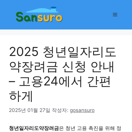
컨
텐
메
츠
로
뉴
건
너
2025 청년일자리도
뛰
기
약장려금 신청 안내
– 고용24에서 간편
하게
2025년 01월 27일
작성자:
gosansuro
청년일자리도약장려금
은 청년 고용 촉진을 위해 정