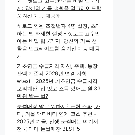
기
-
셋로그 고수만 아는 비밀 팁 7가
지: 당신의 기록 생활을 업그레이드할
숨겨진 기능 대공개
셋로그 인원 조절법과 4명 설정, 초대
하는 법 자세한 설명
-
셋로그 고수만
아는 비밀 팁 7가지: 당신의 기록 생
활을 업그레이드할 숨겨진 기능 대공
개
기초연금 수급자격 재산, 주택, 통장
잔액 기준과 2026년 변경 사항 -
wtest
-
2026년 기초연금 수급자격
모의계산: 집 있고 소득 있어도 월 33
만원 받는 법?
눈썰매장 말고 뭐하지? 근처 스파, 카
페, 겨울 액티비티 연계 코스 추천
-
2025년 겨울, 인생 눈썰매는 여기서!
전국 테마 눈썰매장 BEST 5