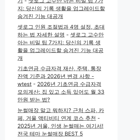
기
-
셋로그 고수만 아는 비밀 팁 7가
지: 당신의 기록 생활을 업그레이드할
숨겨진 기능 대공개
셋로그 인원 조절법과 4명 설정, 초대
하는 법 자세한 설명
-
셋로그 고수만
아는 비밀 팁 7가지: 당신의 기록 생
활을 업그레이드할 숨겨진 기능 대공
개
기초연금 수급자격 재산, 주택, 통장
잔액 기준과 2026년 변경 사항 -
wtest
-
2026년 기초연금 수급자격
모의계산: 집 있고 소득 있어도 월 33
만원 받는 법?
눈썰매장 말고 뭐하지? 근처 스파, 카
페, 겨울 액티비티 연계 코스 추천
-
2025년 겨울, 인생 눈썰매는 여기서!
전국 테마 눈썰매장 BEST 5