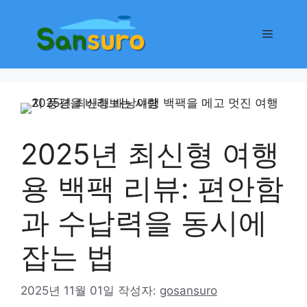
컨
텐
메
츠
로
뉴
건
너
뛰
기
2025년 최신형 여행
용 백팩 리뷰: 편안함
과 수납력을 동시에
잡는 법
2025년 11월 01일
작성자:
gosansuro