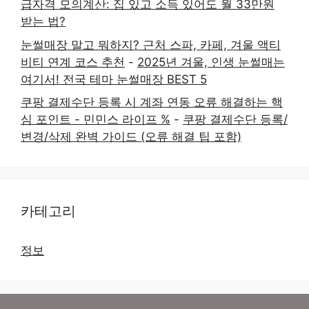
급자격 모의계산: 집 있고 소득 있어도 월 33만원
받는 법?
눈썰매장 말고 뭐하지? 근처 스파, 카페, 겨울 액티
비티 연계 코스 추천
-
2025년 겨울, 인생 눈썰매는
여기서! 전국 테마 눈썰매장 BEST 5
쿠팡 결제수단 등록 시 계좌 연동 오류 해결하는 핵
심 포인트 - 민민스 라이프 %
-
쿠팡 결제수단 등록/
변경/삭제 완벽 가이드 (오류 해결 팁 포함)
카테고리
정보