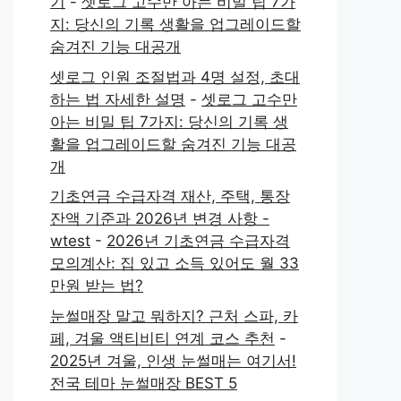
기
-
셋로그 고수만 아는 비밀 팁 7가
지: 당신의 기록 생활을 업그레이드할
숨겨진 기능 대공개
셋로그 인원 조절법과 4명 설정, 초대
하는 법 자세한 설명
-
셋로그 고수만
아는 비밀 팁 7가지: 당신의 기록 생
활을 업그레이드할 숨겨진 기능 대공
개
기초연금 수급자격 재산, 주택, 통장
잔액 기준과 2026년 변경 사항 -
wtest
-
2026년 기초연금 수급자격
모의계산: 집 있고 소득 있어도 월 33
만원 받는 법?
눈썰매장 말고 뭐하지? 근처 스파, 카
페, 겨울 액티비티 연계 코스 추천
-
2025년 겨울, 인생 눈썰매는 여기서!
전국 테마 눈썰매장 BEST 5