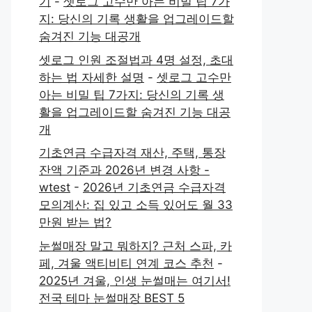
기
-
셋로그 고수만 아는 비밀 팁 7가
지: 당신의 기록 생활을 업그레이드할
숨겨진 기능 대공개
셋로그 인원 조절법과 4명 설정, 초대
하는 법 자세한 설명
-
셋로그 고수만
아는 비밀 팁 7가지: 당신의 기록 생
활을 업그레이드할 숨겨진 기능 대공
개
기초연금 수급자격 재산, 주택, 통장
잔액 기준과 2026년 변경 사항 -
wtest
-
2026년 기초연금 수급자격
모의계산: 집 있고 소득 있어도 월 33
만원 받는 법?
눈썰매장 말고 뭐하지? 근처 스파, 카
페, 겨울 액티비티 연계 코스 추천
-
2025년 겨울, 인생 눈썰매는 여기서!
전국 테마 눈썰매장 BEST 5