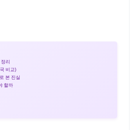
에 정리
미국 비교)
터로 본 진실
야 할까
지