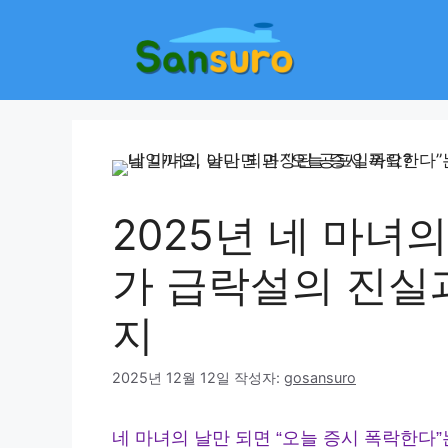
컨
텐
츠
로
건
너
뛰
기
2025년 네 마녀의
가 급락설의 진실과
지
2025년 12월 12일
작성자:
gosansuro
네 마녀의 날만 되면 “오늘 증시 폭락한다”