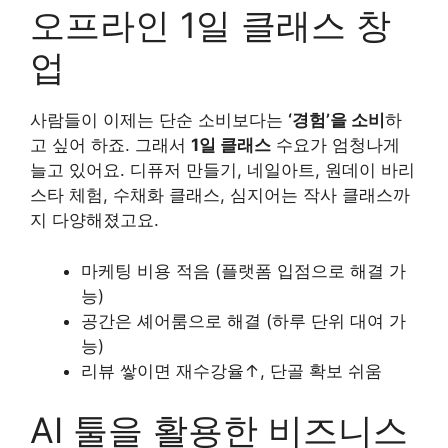
오프라인 1일 클래스 창
업
사람들이 이제는 단순 소비보다는
‘경험’을 소비
하
고 싶어 하죠. 그래서
1일 클래스
수요가 엄청나게
늘고 있어요. 디퓨저 만들기, 네일아트, 원데이 바리
스타 체험, 수채화 클래스, 심지어는 작사 클래스까
지 다양해졌고요.
마케팅 비용 적음 (플랫폼 입점으로 해결 가
능)
공간은 셰어룸으로 해결 (하루 단위 대여 가
능)
리뷰 쌓이면 재수강율↑, 단골 확보 쉬움
AI 툴을 활용한 비즈니스