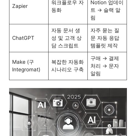
워크플로우 자
Notion 업데이
Zapier
동화
트 → 슬랙 알
림
자동 문서 생
자주 묻는 질
ChatGPT
성 및 고객 상
문 자동 응답
담 스크립트
템플릿 제작
구매 → 결제
Make (구
복잡한 자동화
처리 → 문자
Integromat)
시나리오 구축
알림