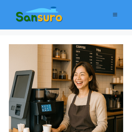
컨
텐
메
츠
로
뉴
건
너
뛰
기