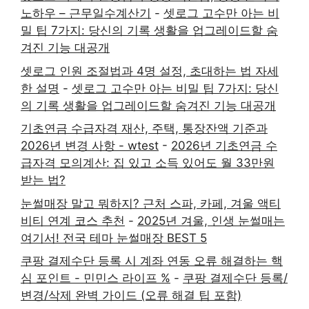
노하우 – 근무일수계산기
-
셋로그 고수만 아는 비
밀 팁 7가지: 당신의 기록 생활을 업그레이드할 숨
겨진 기능 대공개
셋로그 인원 조절법과 4명 설정, 초대하는 법 자세
한 설명
-
셋로그 고수만 아는 비밀 팁 7가지: 당신
의 기록 생활을 업그레이드할 숨겨진 기능 대공개
기초연금 수급자격 재산, 주택, 통장잔액 기준과
2026년 변경 사항 - wtest
-
2026년 기초연금 수
급자격 모의계산: 집 있고 소득 있어도 월 33만원
받는 법?
눈썰매장 말고 뭐하지? 근처 스파, 카페, 겨울 액티
비티 연계 코스 추천
-
2025년 겨울, 인생 눈썰매는
여기서! 전국 테마 눈썰매장 BEST 5
쿠팡 결제수단 등록 시 계좌 연동 오류 해결하는 핵
심 포인트 - 민민스 라이프 %
-
쿠팡 결제수단 등록/
변경/삭제 완벽 가이드 (오류 해결 팁 포함)