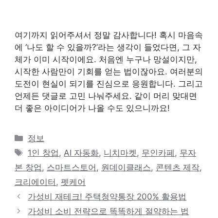
여기까지 읽어주셔서 정말 감사합니다! 혹시 마음속
에 ‘나도 할 수 있을까?’라는 생각이 들었다면, 그 자
체가 이미 시작이에요. 처음엔 누구나 망설이지만,
시작한 사람만이 기회를 얻는 법이잖아요. 여러분의
도전이 현실이 되기를 진심으로 응원합니다. 그리고
언제든 댓글로 고민 나눠주세요. 같이 머리 맞대면
더 좋은 아이디어가 나올 수도 있으니까요!
카
정보
테
태
1인 창업
,
AI 자동화
,
니치마켓
,
무인카페
,
무자
고
그
본 창업
,
스마트스토어
,
원데이클래스
,
콘텐츠 제작
,
리
크리에이터
,
펫케어
가성비 재테크! 주택청약통장 200% 활용법
가성비 소비 전략으로 똑똑하게 절약하는 법