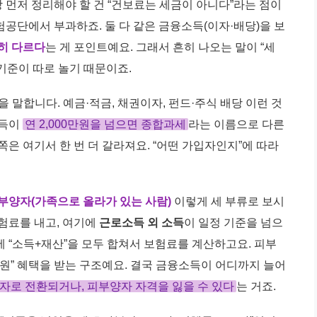
먼저 정리해야 할 건 “건보료는 세금이 아니다”라는 점이
공단에서 부과하죠. 둘 다 같은 금융소득(이자·배당)을 보
히 다르다
는 게 포인트예요. 그래서 흔히 나오는 말이 “세
기준이 따로 놀기 때문이죠.
을 말합니다. 예금·적금, 채권이자, 펀드·주식 배당 이런 것
소득이
연 2,000만원을 넘으면 종합과세
라는 이름으로 다른
은 여기서 한 번 더 갈라져요. “어떤 가입자인지”에 따라
부양자(가족으로 올라가 있는 사람)
이렇게 세 부류로 보시
험료를 내고, 여기에
근로소득 외 소득
이 일정 기준을 넘으
 “소득+재산”을 모두 합쳐서 보험료를 계산하고요. 피부
0원” 혜택을 받는 구조예요. 결국 금융소득이 어디까지 늘어
자로 전환되거나, 피부양자 자격을 잃을 수 있다
는 거죠.