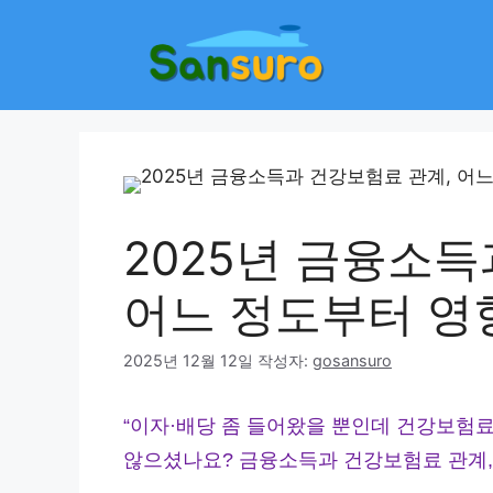
컨
텐
츠
로
건
너
뛰
기
2025년 금융소득
어느 정도부터 영
2025년 12월 12일
작성자:
gosansuro
“이자·배당 좀 들어왔을 뿐인데 건강보험료
않으셨나요? 금융소득과 건강보험료 관계,