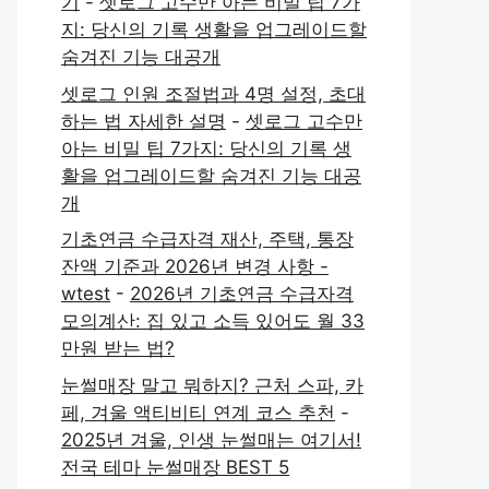
기
-
셋로그 고수만 아는 비밀 팁 7가
지: 당신의 기록 생활을 업그레이드할
숨겨진 기능 대공개
셋로그 인원 조절법과 4명 설정, 초대
하는 법 자세한 설명
-
셋로그 고수만
아는 비밀 팁 7가지: 당신의 기록 생
활을 업그레이드할 숨겨진 기능 대공
개
기초연금 수급자격 재산, 주택, 통장
잔액 기준과 2026년 변경 사항 -
wtest
-
2026년 기초연금 수급자격
모의계산: 집 있고 소득 있어도 월 33
만원 받는 법?
눈썰매장 말고 뭐하지? 근처 스파, 카
페, 겨울 액티비티 연계 코스 추천
-
2025년 겨울, 인생 눈썰매는 여기서!
전국 테마 눈썰매장 BEST 5