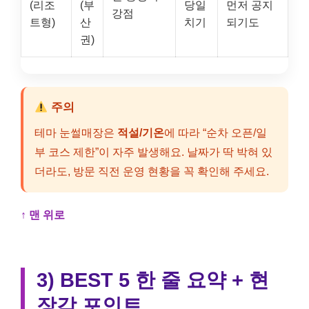
(리조
(부
당일
먼저 공지
강점
트형)
산
치기
되기도
권)
주의
테마 눈썰매장은
적설/기온
에 따라 “순차 오픈/일
부 코스 제한”이 자주 발생해요. 날짜가 딱 박혀 있
더라도, 방문 직전 운영 현황을 꼭 확인해 주세요.
↑ 맨 위로
3) BEST 5 한 줄 요약 + 현
장감 포인트