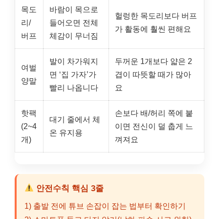
목도
바람이 목으로
헐렁한 목도리보다 버프
리/
들어오면 전체
가 활동에 훨씬 편해요
버프
체감이 무너짐
발이 차가워지
두꺼운 1개보다 얇은 2
여벌
면 ‘집 가자’가
겹이 따뜻할 때가 많아
양말
빨리 나옵니다
요
핫팩
손보다 배/허리 쪽에 붙
대기 줄에서 체
(2~4
이면 전신이 덜 춥게 느
온 유지용
개)
껴져요
안전수칙 핵심 3줄
1) 출발 전에 튜브 손잡이 잡는 법부터 확인하기