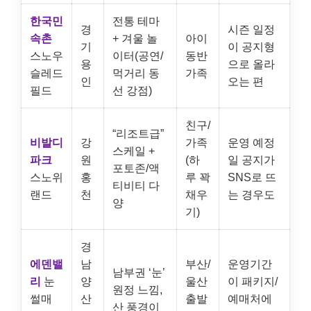
한국민
전통 테마
경
시즌 일정
속촌
+ 겨울 놀
아이
기
이 공지형
스노우
이터(공연/
동반
용
으로 올라
슬레드
먹거리 동
가족
인
오는 편
필드
선 강점)
친구/
“리조트급”
비발디
강
가족
운영 예정
스케일 +
파크
원
(하
일 공지가
포토존/액
스노위
홍
루 꽉
SNS로 뜨
티비티 다
랜드
천
채우
는 경우도
양
기)
경
에덴밸
남
부산/
운영기간
남부권 ‘눈’
리
눈
양
울산
이 패키지/
원정 느낌,
썰매
산
출발
예매처에
산 풍경이