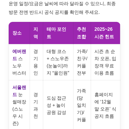
운영 일정/요금은 날씨에 따라 달라질 수 있으니, 최종
방문 전엔 반드시 공식 공지를 확인해 주세요.
지
테마 포인
추천
2025~26
장소
역
트
조합
시즌 힌트
에버랜
경
대형 코스
가족/
시즌 초 순
드
스
기
+ 스노우존
친구/
차 오픈, 입
노우
용
(눈놀이)까
커플
장객 무료
버스터
인
지 “올인원”
전부
이용 흐름
서울랜
가족
드
눈
경
홈페이지
도심 접근
(당
썰매장
기
에 ‘12월
성 + 놀이
일치
(스노
과
말 오픈’ 식
공원 감성
기)/
우 시
천
공지 흐름
커플
즌)