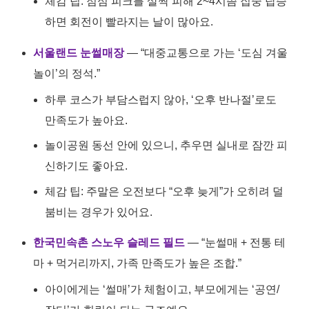
체감 팁: 점심 피크를 살짝 피해 2~4시쯤 집중 탑승
하면 회전이 빨라지는 날이 많아요.
서울랜드 눈썰매장
— “대중교통으로 가는 ‘도심 겨울
놀이’의 정석.”
하루 코스가 부담스럽지 않아, ‘오후 반나절’로도
만족도가 높아요.
놀이공원 동선 안에 있으니, 추우면 실내로 잠깐 피
신하기도 좋아요.
체감 팁: 주말은 오전보다 “오후 늦게”가 오히려 덜
붐비는 경우가 있어요.
한국민속촌 스노우 슬레드 필드
— “눈썰매 + 전통 테
마 + 먹거리까지, 가족 만족도가 높은 조합.”
아이에게는 ‘썰매’가 체험이고, 부모에게는 ‘공연/