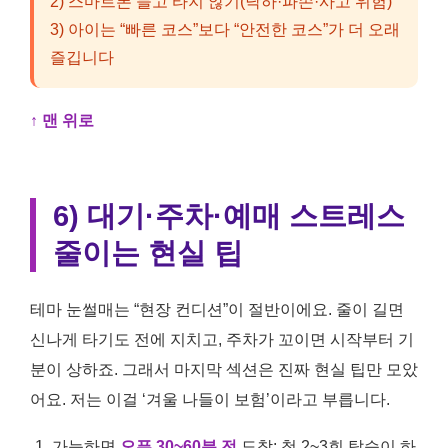
2) 스마트폰 들고 타지 않기(낙하·파손·사고 위험)
3) 아이는 “빠른 코스”보다 “안전한 코스”가 더 오래
즐깁니다
↑ 맨 위로
6) 대기·주차·예매 스트레스
줄이는 현실 팁
테마 눈썰매는 “현장 컨디션”이 절반이에요. 줄이 길면
신나게 타기도 전에 지치고, 주차가 꼬이면 시작부터 기
분이 상하죠. 그래서 마지막 섹션은 진짜 현실 팁만 모았
어요. 저는 이걸 ‘겨울 나들이 보험’이라고 부릅니다.
가능하면
오픈 30~60분 전
도착: 첫 2~3회 탑승이 하