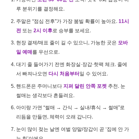
루 분위기를 결정해요.
주말은 “점심 전후”가 가장 붐빌 확률이 높아요.
11시
전
또는
2시 이후
로 승부를 보세요.
현장 결제/매표 줄이 길 수 있으니, 가능한 곳은
모바
일 예매
를 우선으로.
대기 줄 들어가기 전엔 화장실·장갑·핫팩 체크. 줄에
서 빠져나오면
다시 처음부터
일 수 있어요.
핸드폰은 주머니보다
지퍼 달린 안쪽 포켓
추천. 눈
썰매는 생각보다 흔들려요.
아이랑 가면 “썰매 → 간식 → 실내/휴식 → 썰매”로
리듬을 만들면, 체력이 오래 갑니다.
눈이 많이 젖는 날엔 여벌 양말/장갑이 곧 ‘집에 안 가
는 힘’이에요.