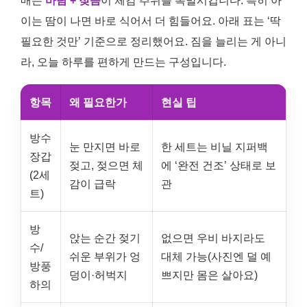
매는
바람 + 젖음
이 체감 추위를 폭발시킵니다. 특히 아
이는 땀이 나면 바로 식어서 더 힘들어요. 아래 표는 ‘딱
필요한 것만’ 기준으로 정리했어요. 짐을 늘리는 게 아니
라, 오늘 하루를 편하게 만드는 구성입니다.
항목
왜 필요한가
현실 팁
방수
눈 만지면 바로
한 세트는 비닐 지퍼백
장갑
젖고, 젖으면 체
에 ‘완전 건조’ 상태로 보
(2세
감이 급락
관
트)
방
앉는 순간 젖기
없으면 우비 바지라도
수/
쉬운 부위가 엉
대체 가능(사진엔 덜 예
방풍
덩이·허벅지
쁘지만 몸은 살아요)
하의