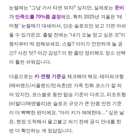
눈썰매는 “그냥 가서 타면 되지!” 싶지만, 실제로는
준비
가 만족도를 70%쯤 결정
해요. 특히 2025년 겨울은 ‘테
마형’ 눈썰매가 대세라서, 단순 슬로프만 보고 가면 아쉬
울 수 있거든요. 출발 전에는 “내가 오늘 얻고 싶은 것”이
뭔지부터 딱 정해보세요. 스릴? 아이가 안전하게 놀 공
간? 사진 맛? 야간 감성? 이 한 줄만 정리해도 장소 선택
이 훨씬 쉬워집니다.
다음으로는
키·연령 기준
을 체크해야 해요. 테마파크형
(에버랜드/서울랜드/민속촌)은 가족 친화 코스가 잘 되
어 있지만, 코스별로 동반 탑승 기준이 다르고, 리조트형
(비발디/에덴밸리)은 슬로프 규모가 큰 만큼 안전 기준
이 더 빡빡한 편이에요. “아이 키가 애매한데…” 싶은 날
은, 현장 도착해서 울고불고 되기 전에 공식 안내를 한
번 더 확인하는 게 정답입니다.