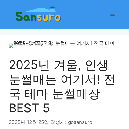
컨
텐
메
츠
로
뉴
건
너
뛰
기
2025년 겨울, 인생
눈썰매는 여기서! 전
국 테마 눈썰매장
BEST 5
2025년 12월 25일
작성자:
gosansuro