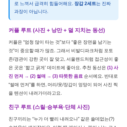
로 느껴서 급격히 힘들어해요.
장갑 2세트
는 진짜
과장이 아닙니다.
커플 루트 (사진 + 낭만 + 덜 지치는 동선)
커플은 “엄청 많이 타는 것”보다 “좋은 장면을 남기는
것”이 중요할 때가 많죠. 그래서 비발디파크처럼 포토
존/경관이 강한 곳이 잘 맞고, 서울랜드처럼 접근성이 좋
은 곳은 ‘짧고 굵게’ 데이트에 좋아요. 추천 동선은
(1) 사
진 먼저 → (2) 썰매 → (3) 따뜻한 음료
순서예요. 반대로
“썰매 먼저”를 하면, 머리/옷/장갑이 엉망이 되어 사진 찍
을 텐션이 내려가더라고요.
친구 루트 (스릴·승부욕·단체 사진)
친구끼리는 “누가 더 빨리 내려오나” 같은 쓸데없는(?)