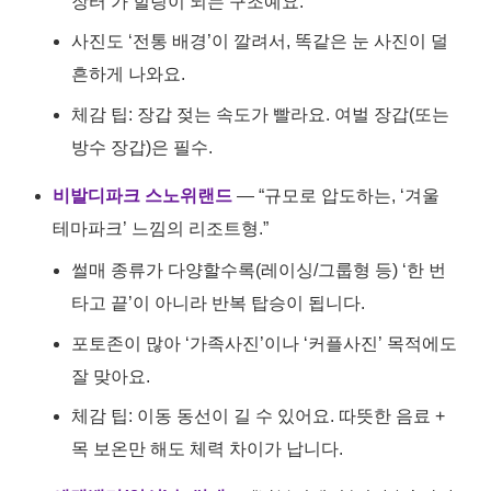
장터’가 힐링이 되는 구조예요.
사진도 ‘전통 배경’이 깔려서, 똑같은 눈 사진이 덜
흔하게 나와요.
체감 팁: 장갑 젖는 속도가 빨라요. 여벌 장갑(또는
방수 장갑)은 필수.
비발디파크 스노위랜드
— “규모로 압도하는, ‘겨울
테마파크’ 느낌의 리조트형.”
썰매 종류가 다양할수록(레이싱/그룹형 등) ‘한 번
타고 끝’이 아니라 반복 탑승이 됩니다.
포토존이 많아 ‘가족사진’이나 ‘커플사진’ 목적에도
잘 맞아요.
체감 팁: 이동 동선이 길 수 있어요. 따뜻한 음료 +
목 보온만 해도 체력 차이가 납니다.