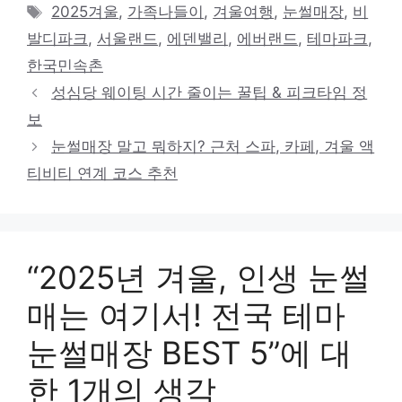
테
태
2025겨울
,
가족나들이
,
겨울여행
,
눈썰매장
,
비
고
그
발디파크
,
서울랜드
,
에덴밸리
,
에버랜드
,
테마파크
,
리
한국민속촌
성심당 웨이팅 시간 줄이는 꿀팁 & 피크타임 정
보
눈썰매장 말고 뭐하지? 근처 스파, 카페, 겨울 액
티비티 연계 코스 추천
“2025년 겨울, 인생 눈썰
매는 여기서! 전국 테마
눈썰매장 BEST 5”에 대
한 1개의 생각