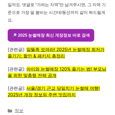
일까요. 댓글로 “가려는 지역”만 남겨주시면, 그 지역 기
준으로 가장 덜 붐비는 시간대/동선까지 같이 짜드릴게
요.
2025 눈썰매장 최신 개장정보 바로 검색
[관련글]:
알뜰족 모여라! 2025년 눈썰매장 최저가
즐기기: 할인 & 패키지 총정리
[관련글]:
아이와 눈썰매장 120% 즐기는 법! 부모님
을 위한 맞춤형 전략 공개
[관련글]:
서울/경기 근교 당일치기 눈썰매 여행!
2025년 개장 정보와 주변 맛집까지
카
정보