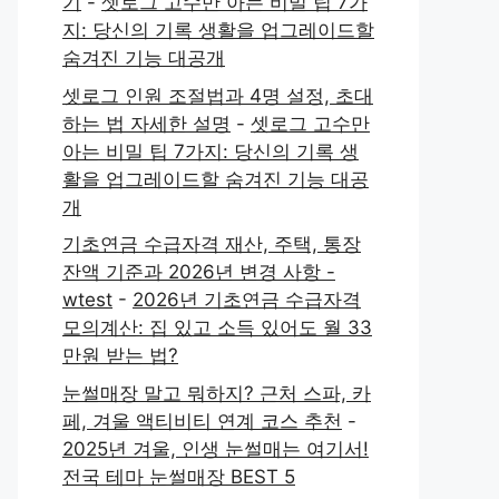
기
-
셋로그 고수만 아는 비밀 팁 7가
지: 당신의 기록 생활을 업그레이드할
숨겨진 기능 대공개
셋로그 인원 조절법과 4명 설정, 초대
하는 법 자세한 설명
-
셋로그 고수만
아는 비밀 팁 7가지: 당신의 기록 생
활을 업그레이드할 숨겨진 기능 대공
개
기초연금 수급자격 재산, 주택, 통장
잔액 기준과 2026년 변경 사항 -
wtest
-
2026년 기초연금 수급자격
모의계산: 집 있고 소득 있어도 월 33
만원 받는 법?
눈썰매장 말고 뭐하지? 근처 스파, 카
페, 겨울 액티비티 연계 코스 추천
-
2025년 겨울, 인생 눈썰매는 여기서!
전국 테마 눈썰매장 BEST 5