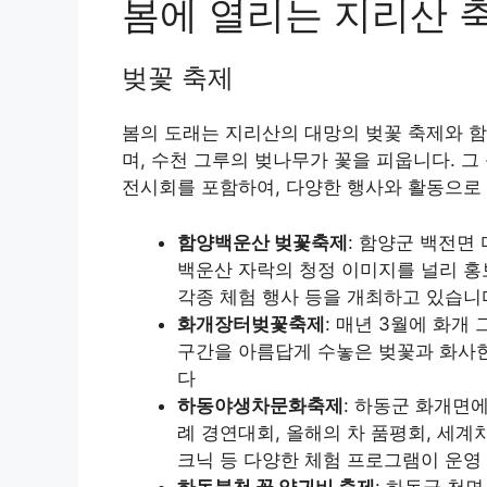
봄에 열리는 지리산 
벚꽃 축제
봄의 도래는 지리산의 대망의 벚꽃 축제와 함
며, 수천 그루의 벚나무가 꽃을 피웁니다. 그
전시회를 포함하여, 다양한 행사와 활동으로
함양백운산 벚꽃축제
: 함양군 백전면
백운산 자락의 청정 이미지를 널리 홍보
각종 체험 행사 등을 개최하고 있습니
화개장터벚꽃축제
: 매년 3월에 화개
구간을 아름답게 수놓은 벚꽃과 화사
다
하동야생차문화축제
: 하동군 화개면
례 경연대회, 올해의 차 품평회, 세계
크닉 등 다양한 체험 프로그램이 운영
하동북천 꽃 양귀비 축제
: 하동군 천