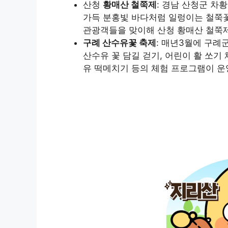
산청
황매산 철쭉제
: 경남 산청군 차
가득 분홍빛 바다처럼 일렁이는 철쭉꽃
관광객들을 맞이해 산청 황매산 철쭉
구례 산수유꽃 축제
: 매년3월에 구례
산수유 꽃 담길 걷기, 어린이 활 쏘기 
유 떡메치기 등의 체험 프로그램이 운