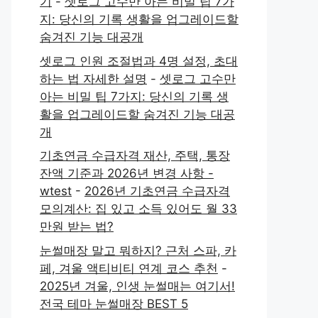
기
-
셋로그 고수만 아는 비밀 팁 7가
지: 당신의 기록 생활을 업그레이드할
숨겨진 기능 대공개
셋로그 인원 조절법과 4명 설정, 초대
하는 법 자세한 설명
-
셋로그 고수만
아는 비밀 팁 7가지: 당신의 기록 생
활을 업그레이드할 숨겨진 기능 대공
개
기초연금 수급자격 재산, 주택, 통장
잔액 기준과 2026년 변경 사항 -
wtest
-
2026년 기초연금 수급자격
모의계산: 집 있고 소득 있어도 월 33
만원 받는 법?
눈썰매장 말고 뭐하지? 근처 스파, 카
페, 겨울 액티비티 연계 코스 추천
-
2025년 겨울, 인생 눈썰매는 여기서!
전국 테마 눈썰매장 BEST 5