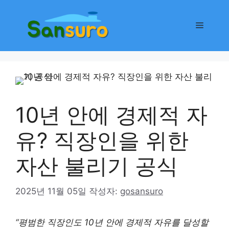
컨
텐
메
츠
로
뉴
건
너
뛰
기
10년 안에 경제적 자
유? 직장인을 위한
자산 불리기 공식
2025년 11월 05일
작성자:
gosansuro
“평범한 직장인도 10년 안에 경제적 자유를 달성할