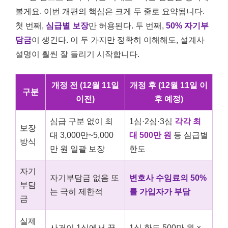
볼게요. 이번 개편의 핵심은 크게 두 줄로 요약됩니다.
첫 번째,
심급별 보장
만 허용된다. 두 번째,
50% 자기부
담금
이 생긴다. 이 두 가지만 정확히 이해해도, 설계사
설명이 훨씬 잘 들리기 시작합니다.
개정 전 (12월 11일
개정 후 (12월 11일 이
구분
이전)
후 예정)
심급 구분 없이 최
1심·2심·3심
각각 최
보장
대 3,000만~5,000
대 500만 원
등 심급별
방식
만 원 일괄 보장
한도
자기
자기부담금 없음 또
변호사 수임료의 50%
부담
는 극히 제한적
를 가입자가 부담
금
실제
사건이 1심에서 끝
1심 한도 500만 원 ×