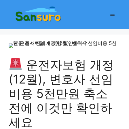
컨
텐
메
츠
로
뉴
건
너
뛰
기
운전자보험 개정
(12월), 변호사 선임
비용 5천만원 축소
전에 이것만 확인하
세요