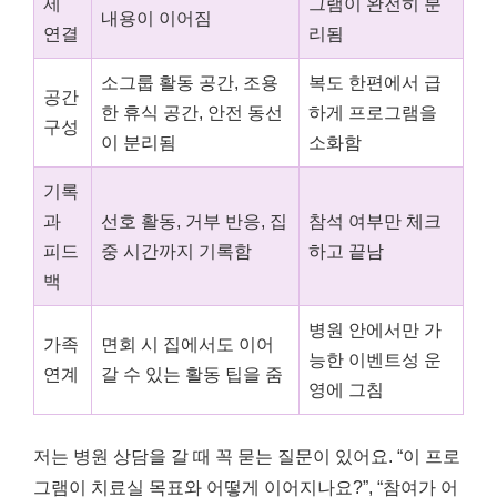
제
그램이 완전히 분
내용이 이어짐
연결
리됨
소그룹 활동 공간, 조용
복도 한편에서 급
공간
한 휴식 공간, 안전 동선
하게 프로그램을
구성
이 분리됨
소화함
기록
과
선호 활동, 거부 반응, 집
참석 여부만 체크
피드
중 시간까지 기록함
하고 끝남
백
병원 안에서만 가
가족
면회 시 집에서도 이어
능한 이벤트성 운
연계
갈 수 있는 활동 팁을 줌
영에 그침
저는 병원 상담을 갈 때 꼭 묻는 질문이 있어요. “이 프로
그램이 치료실 목표와 어떻게 이어지나요?”, “참여가 어