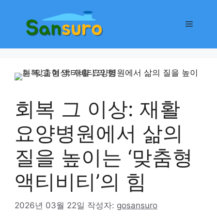
컨
텐
메
츠
로
뉴
건
너
뛰
기
회복 그 이상: 재활
요양병원에서 삶의
질을 높이는 ‘맞춤형
액티비티’의 힘
2026년 03월 22일
작성자:
gosansuro