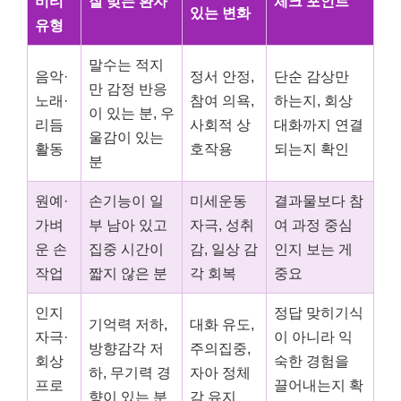
비티
잘 맞는 환자
체크 포인트
있는 변화
유형
말수는 적지
음악·
정서 안정,
단순 감상만
만 감정 반응
노래·
참여 의욕,
하는지, 회상
이 있는 분, 우
리듬
사회적 상
대화까지 연결
울감이 있는
활동
호작용
되는지 확인
분
원예·
손기능이 일
미세운동
결과물보다 참
가벼
부 남아 있고
자극, 성취
여 과정 중심
운 손
집중 시간이
감, 일상 감
인지 보는 게
작업
짧지 않은 분
각 회복
중요
인지
정답 맞히기식
기억력 저하,
대화 유도,
자극·
이 아니라 익
방향감각 저
주의집중,
회상
숙한 경험을
하, 무기력 경
자아 정체
프로
끌어내는지 확
향이 있는 분
감 유지