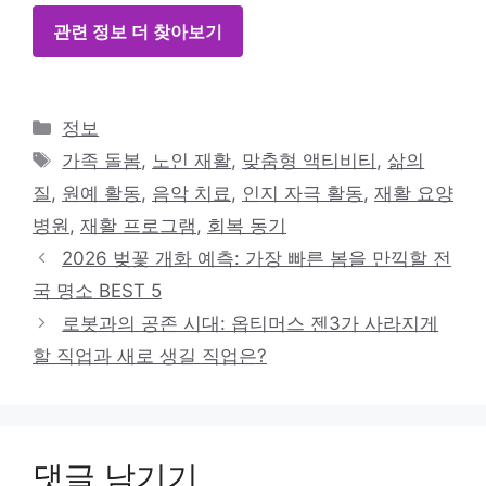
관련 정보 더 찾아보기
카
정보
테
태
가족 돌봄
,
노인 재활
,
맞춤형 액티비티
,
삶의
고
그
질
,
원예 활동
,
음악 치료
,
인지 자극 활동
,
재활 요양
리
병원
,
재활 프로그램
,
회복 동기
2026 벚꽃 개화 예측: 가장 빠른 봄을 만끽할 전
국 명소 BEST 5
로봇과의 공존 시대: 옵티머스 젠3가 사라지게
할 직업과 새로 생길 직업은?
댓글 남기기