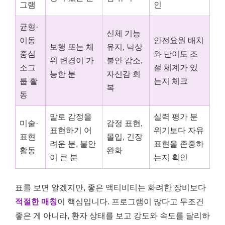
그램
인
균형·
신체 기능
이동
안전요원 배치
보행 또는 체
유지, 낙상
중심
와 난이도 조
위 변경이 가
불안 감소,
소그
절 체계가 있
능한 분
자신감 회
룹 활
는지 체크
복
동
말로 감정을
실력 평가 분
미술·
감정 표현,
표현하기 어
위기보다 자유
표현
몰입, 긴장
려운 분, 불안
표현을 존중하
활동
완화
이 큰 분
는지 확인
표를 보면 알겠지만, 좋은 액티비티는 화려한 장비보다
적절한 매칭
이 핵심입니다. 프로그램이 많다고 무조건
좋은 게 아니라, 환자 상태를 보고 강도와 속도를 달리하