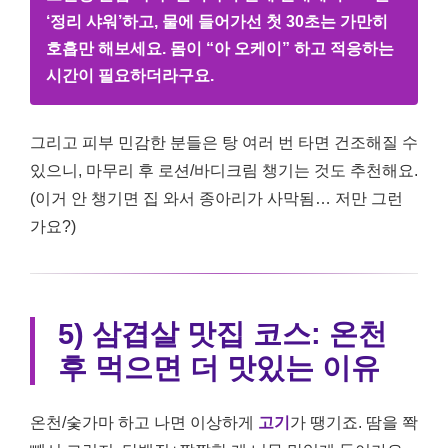
‘정리 샤워’하고, 물에 들어가선 첫 30초는 가만히
호흡만 해보세요. 몸이 “아 오케이” 하고 적응하는
시간이 필요하더라구요.
그리고 피부 민감한 분들은 탕 여러 번 타면 건조해질 수
있으니, 마무리 후 로션/바디크림 챙기는 것도 추천해요.
(이거 안 챙기면 집 와서 종아리가 사막됨… 저만 그런
가요?)
5) 삼겹살 맛집 코스: 온천
후 먹으면 더 맛있는 이유
온천/숯가마 하고 나면 이상하게
고기
가 땡기죠. 땀을 쫙