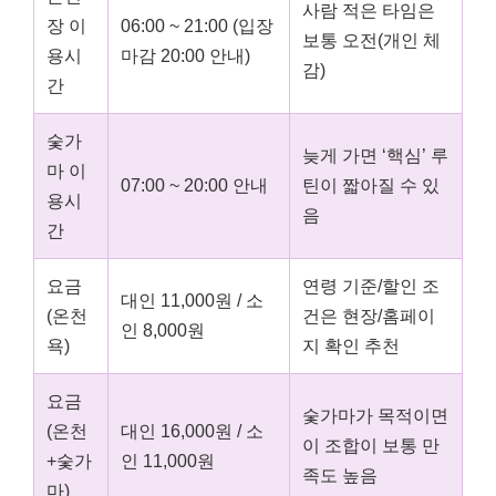
사람 적은 타임은
장 이
06:00 ~ 21:00 (입장
보통 오전(개인 체
용시
마감 20:00 안내)
감)
간
숯가
늦게 가면 ‘핵심’ 루
마 이
07:00 ~ 20:00 안내
틴이 짧아질 수 있
용시
음
간
요금
연령 기준/할인 조
대인 11,000원 / 소
(온천
건은 현장/홈페이
인 8,000원
욕)
지 확인 추천
요금
숯가마가 목적이면
(온천
대인 16,000원 / 소
이 조합이 보통 만
+숯가
인 11,000원
족도 높음
마)