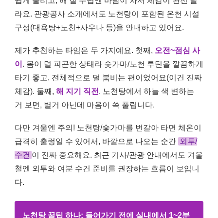
쉽게 풀리고, 해 질 무렵엔 바람이 차서 체감이 완전 달
라요. 관광공사 소개에서도 노천탕이 포함된 온천 시설
구성(대욕탕+노천+사우나 등)을 안내하고 있어요.
제가 추천하는 타임은 두 가지예요. 첫째,
오전~점심 사
이
. 몸이 덜 피곤한 상태라 숯가마/노천 루틴을 깔끔하게
타기 좋고, 전체적으로 덜 붐비는 편이었어요(이건 진짜
체감). 둘째,
해 지기 직전
. 노천탕에서 하늘 색 변하는
거 보면, 별거 아닌데 마음이 쓱 풀립니다.
다만 겨울엔 주의! 노천탕/숯가마를 번갈아 타면 체온이
급격히 출렁일 수 있어서, 바깥으로 나오는 순간
외투/
수건
이 진짜 중요해요. 최근 기사/관광 안내에서도 겨울
철엔 외투와 여분 수건 준비를 권장하는 흐름이 보입니
다.
노천탕 꿀팁 하나: 들어가기 전에 실내에서 1~2분