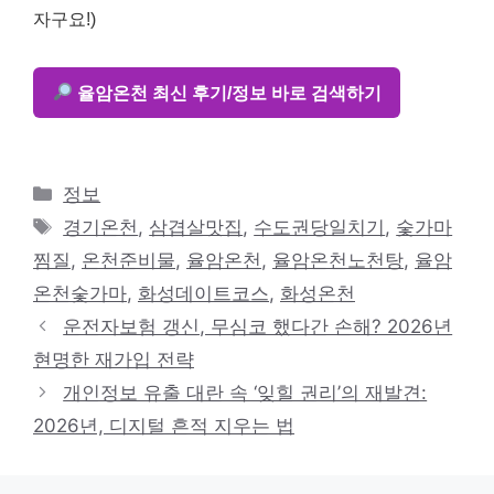
자구요!)
율암온천 최신 후기/정보 바로 검색하기
카
정보
테
태
경기온천
,
삼겹살맛집
,
수도권당일치기
,
숯가마
고
그
찜질
,
온천준비물
,
율암온천
,
율암온천노천탕
,
율암
리
온천숯가마
,
화성데이트코스
,
화성온천
운전자보험 갱신, 무심코 했다간 손해? 2026년
현명한 재가입 전략
개인정보 유출 대란 속 ‘잊힐 권리’의 재발견:
2026년, 디지털 흔적 지우는 법