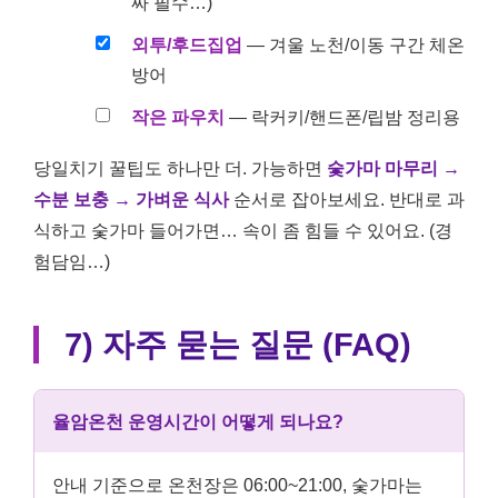
짜 필수…)
외투/후드집업
— 겨울 노천/이동 구간 체온
방어
작은 파우치
— 락커키/핸드폰/립밤 정리용
당일치기 꿀팁도 하나만 더. 가능하면
숯가마 마무리 →
수분 보충 → 가벼운 식사
순서로 잡아보세요. 반대로 과
식하고 숯가마 들어가면… 속이 좀 힘들 수 있어요. (경
험담임…)
7) 자주 묻는 질문 (FAQ)
율암온천 운영시간이 어떻게 되나요?
안내 기준으로 온천장은 06:00~21:00, 숯가마는