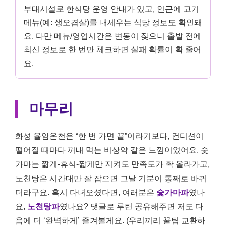
부대시설로 한식당 운영 안내가 있고, 인근에 고기
메뉴(예: 생오겹살)를 내세우는 식당 정보도 확인돼
요. 다만 메뉴/영업시간은 변동이 잦으니 출발 전에
최신 정보로 한 번만 체크하면 실패 확률이 확 줄어
요.
마무리
화성 율암온천은 “한 번 가면 끝”이라기보다, 컨디션이
떨어질 때마다 꺼내 먹는 비상약 같은 느낌이었어요. 숯
가마는 짧게-휴식-짧게만 지켜도 만족도가 확 올라가고,
노천탕은 시간대만 잘 잡으면 그날 기분이 통째로 바뀌
더라구요. 혹시 다녀오셨다면, 여러분은
숯가마파
였나
요,
노천탕파
였나요? 댓글로 루틴 공유해주면 저도 다
음에 더 ‘완벽하게’ 즐겨볼게요. (우리끼리 꿀팁 교환하