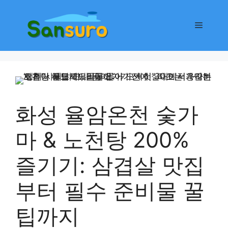
컨
텐
메
츠
로
뉴
건
너
뛰
기
화성 율암온천 숯가
마 & 노천탕 200%
즐기기: 삼겹살 맛집
부터 필수 준비물 꿀
팁까지