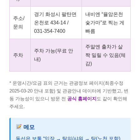
경기 화성시 팔탄면
내비엔 “율암온천
주소/
온천로 434-14 /
숯가마”로 찍는 게
문의
031-354-7400
빠름
주말엔 출차가 살
주차 가능(무료 안
주차
짝 밀릴 수 있음(체
내)
감)
* 운영시간/요금 표의 근거는 관광정보 페이지(최종수정
2025-03-20 안내 포함) 및 관광안내 데이터에 기반했고, 변
동 가능성이 있으니 방문 전
공식 홈페이지
도 같이 확인해
주세요.
메모
동선은 보통 “입장 → 탈의/샤워 → 탕(노천 포함)