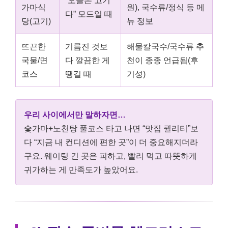
“오늘은 고기
가마식
원), 국수류/정식 등 메
다” 모드일 때
당(고기)
뉴 정보
뜨끈한
기름진 것보
해물칼국수/국수류 추
국물/면
다 깔끔한 게
천이 종종 언급됨(후
코스
땡길 때
기성)
우리 사이에서만 말하자면…
숯가마+노천탕 풀코스 타고 나면 “맛집 퀄리티”보
다 “지금 내 컨디션에 편한 곳”이 더 중요해지더라
구요. 웨이팅 긴 곳은 피하고, 빨리 먹고 따뜻하게
귀가하는 게 만족도가 높았어요.