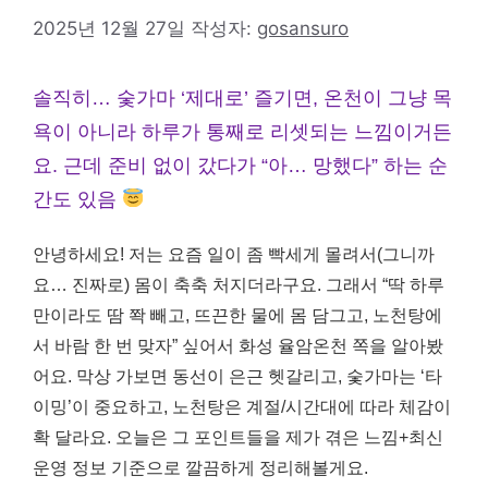
2025년 12월 27일
작성자:
gosansuro
솔직히… 숯가마 ‘제대로’ 즐기면, 온천이 그냥 목
욕이 아니라 하루가 통째로 리셋되는 느낌이거든
요. 근데 준비 없이 갔다가 “아… 망했다” 하는 순
간도 있음
안녕하세요! 저는 요즘 일이 좀 빡세게 몰려서(그니까
요… 진짜로) 몸이 축축 처지더라구요. 그래서 “딱 하루
만이라도 땀 쫙 빼고, 뜨끈한 물에 몸 담그고, 노천탕에
서 바람 한 번 맞자” 싶어서 화성 율암온천 쪽을 알아봤
어요. 막상 가보면 동선이 은근 헷갈리고, 숯가마는 ‘타
이밍’이 중요하고, 노천탕은 계절/시간대에 따라 체감이
확 달라요. 오늘은 그 포인트들을 제가 겪은 느낌+최신
운영 정보 기준으로 깔끔하게 정리해볼게요.