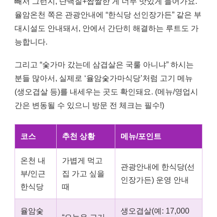
빼서 그런지, 단백질+짭짤한 게 너무 맛있게 들어가요.
율암온천 쪽은 관광안내에 “한식당 선인장가든” 같은 부
대시설도 안내돼서, 안에서 간단히 해결하는 루트도 가
능합니다.
그리고 “숯가마 갔는데 삼겹살은 국룰 아니냐” 하시는
분들 많아서, 실제로 ‘율암숯가마식당’처럼 고기 메뉴
(생오겹살 등)를 내세우는 곳도 확인돼요. (메뉴/영업시
간은 변동될 수 있으니 방문 전 체크는 필수!)
코스
추천 상황
메뉴/포인트
온천 내
가볍게 먹고
관광안내에 한식당(선
부/인근
집 가고 싶을
인장가든) 운영 안내
한식당
때
율암숯
생오겹살(예: 17,000