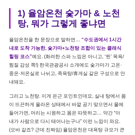
1) 율암온천 숯가마 & 노천
탕, 뭐가 그렇게 좋냐면
율암온천을 한 문장으로 말하면…
“수도권에서 1시간
내로 도착 가능한, 숯가마+노천탕 조합이 있는 클래식
힐링 코스”
예요. (화려한 스파 느낌은 아니고, ‘찐’ 목욕/
찜질 감성 쪽!) 한국관광공사 소개에도 숯가마가 고온·
중온·저온실로 나뉘고, 족욕탕/휴게실 같은 구성으로 안
내돼요.
그리고 노천탕. 이게 은근 포인트인데요, 실내 탕에서 몸
이 뜨끈하게 올라온 상태에서 바깥 공기 맞으면서 물에
들어가면, 머리는 시원하고 몸은 따뜻하고… 약간 “아
내가 사람으로 다시 태어나는구나” 이런 느낌이 와요.
(오바 같죠? 근데 진짜임) 율암온천은 대욕탕 규모가 큰