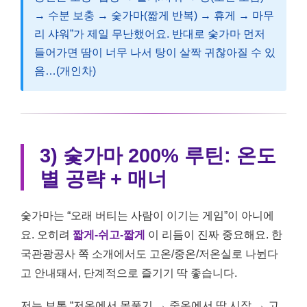
→ 수분 보충 → 숯가마(짧게 반복) → 휴게 → 마무
리 샤워”가 제일 무난했어요. 반대로 숯가마 먼저
들어가면 땀이 너무 나서 탕이 살짝 귀찮아질 수 있
음…(개인차)
3) 숯가마 200% 루틴: 온도
별 공략 + 매너
숯가마는 “오래 버티는 사람이 이기는 게임”이 아니에
요. 오히려
짧게-쉬고-짧게
이 리듬이 진짜 중요해요. 한
국관광공사 쪽 소개에서도 고온/중온/저온실로 나뉜다
고 안내돼서, 단계적으로 즐기기 딱 좋습니다.
저는 보통 “저온에서 몸풀기 → 중온에서 땀 시작 → 고