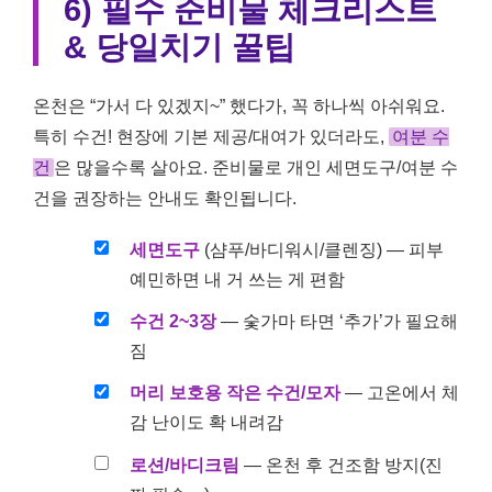
6) 필수 준비물 체크리스트
& 당일치기 꿀팁
온천은 “가서 다 있겠지~” 했다가, 꼭 하나씩 아쉬워요.
특히 수건! 현장에 기본 제공/대여가 있더라도,
여분 수
건
은 많을수록 살아요. 준비물로 개인 세면도구/여분 수
건을 권장하는 안내도 확인됩니다.
세면도구
(샴푸/바디워시/클렌징) — 피부
예민하면 내 거 쓰는 게 편함
수건 2~3장
— 숯가마 타면 ‘추가’가 필요해
짐
머리 보호용 작은 수건/모자
— 고온에서 체
감 난이도 확 내려감
로션/바디크림
— 온천 후 건조함 방지(진