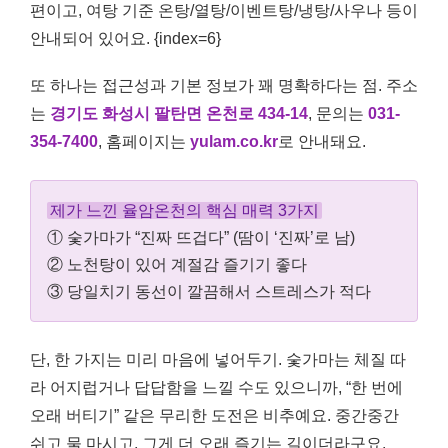
편이고, 여탕 기준 온탕/열탕/이벤트탕/냉탕/사우나 등이
안내되어 있어요. {index=6}
또 하나는 접근성과 기본 정보가 꽤 명확하다는 점. 주소
는
경기도 화성시 팔탄면 온천로 434-14
, 문의는
031-
354-7400
, 홈페이지는
yulam.co.kr
로 안내돼요.
제가 느낀 율암온천의 핵심 매력 3가지
① 숯가마가 “진짜 뜨겁다” (땀이 ‘진짜’로 남)
② 노천탕이 있어 계절감 즐기기 좋다
③ 당일치기 동선이 깔끔해서 스트레스가 적다
단, 한 가지는 미리 마음에 넣어두기. 숯가마는 체질 따
라 어지럽거나 답답함을 느낄 수도 있으니까, “한 번에
오래 버티기” 같은 무리한 도전은 비추예요. 중간중간
쉬고 물 마시고, 그게 더 오래 즐기는 길이더라구요.