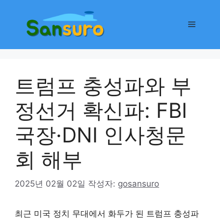
컨
텐
메
츠
로
뉴
건
너
트럼프 충성파와 부
뛰
기
정선거 확신파: FBI
국장·DNI 인사청문
회 해부
2025년 02월 02일
작성자:
gosansuro
최근 미국 정치 무대에서 화두가 된 트럼프 충성파