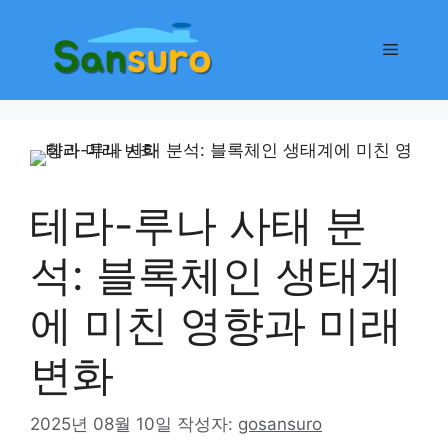
컨
텐
메
츠
로
뉴
건
너
뛰
기
테라-루나 사태 분
석: 블록체인 생태계
에 미친 영향과 미래
변화
2025년 08월 10일
작성자:
gosansuro