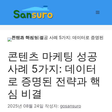
컨
텐
메
츠
로
뉴
건
너
뛰
기
콘텐츠 마케팅 성공
사례 5가지: 데이터
로 증명된 전략과 핵
심 비결
2025년 08월 24일
작성자:
gosansuro