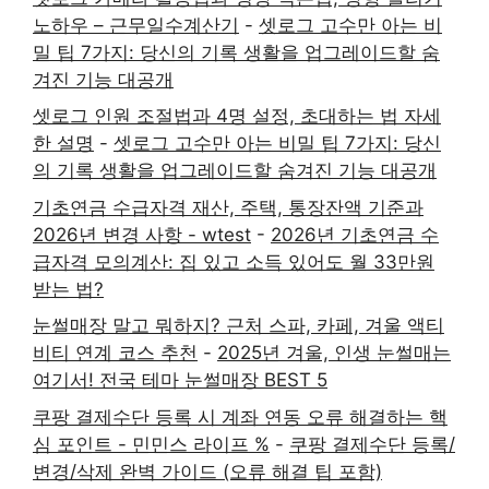
노하우 – 근무일수계산기
-
셋로그 고수만 아는 비
밀 팁 7가지: 당신의 기록 생활을 업그레이드할 숨
겨진 기능 대공개
셋로그 인원 조절법과 4명 설정, 초대하는 법 자세
한 설명
-
셋로그 고수만 아는 비밀 팁 7가지: 당신
의 기록 생활을 업그레이드할 숨겨진 기능 대공개
기초연금 수급자격 재산, 주택, 통장잔액 기준과
2026년 변경 사항 - wtest
-
2026년 기초연금 수
급자격 모의계산: 집 있고 소득 있어도 월 33만원
받는 법?
눈썰매장 말고 뭐하지? 근처 스파, 카페, 겨울 액티
비티 연계 코스 추천
-
2025년 겨울, 인생 눈썰매는
여기서! 전국 테마 눈썰매장 BEST 5
쿠팡 결제수단 등록 시 계좌 연동 오류 해결하는 핵
심 포인트 - 민민스 라이프 %
-
쿠팡 결제수단 등록/
변경/삭제 완벽 가이드 (오류 해결 팁 포함)