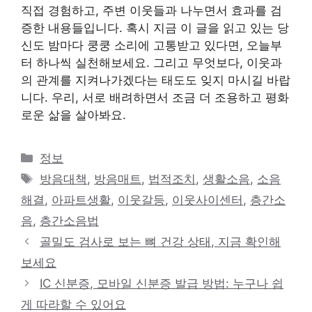
직접 경험하고, 주변 이웃들과 나누면서 효과를 검
증한 내용들입니다. 혹시 지금 이 글을 읽고 있는 당
신도 밤마다 쿵쿵 소리에 고통받고 있다면, 오늘부
터 하나씩 실천해보세요. 그리고 무엇보다, 이웃과
의 관계를 지켜나가겠다는 태도도 잊지 마시길 바랍
니다. 우리, 서로 배려하면서 조금 더 조용하고 평화
로운 삶을 살아봐요.
카
정보
테
태
방음대책
,
방음매트
,
법적조치
,
생활소음
,
소음
고
그
해결
,
아파트생활
,
이웃갈등
,
이웃사이센터
,
층간소
리
음
,
층간소음법
골밀도 검사로 보는 뼈 건강 상태, 지금 확인해
보세요
IC 신분증, 모바일 신분증 발급 방법: 누구나 쉽
게 따라할 수 있어요