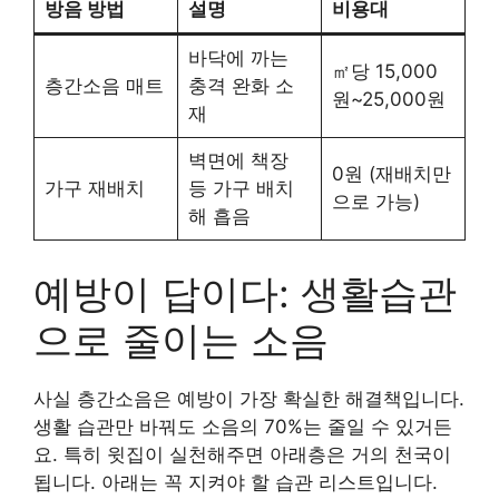
방음 방법
설명
비용대
바닥에 까는
㎡당 15,000
층간소음 매트
충격 완화 소
원~25,000원
재
벽면에 책장
0원 (재배치만
가구 재배치
등 가구 배치
으로 가능)
해 흡음
예방이 답이다: 생활습관
으로 줄이는 소음
사실 층간소음은 예방이 가장 확실한 해결책입니다.
생활 습관만 바꿔도 소음의 70%는 줄일 수 있거든
요. 특히 윗집이 실천해주면 아래층은 거의 천국이
됩니다. 아래는 꼭 지켜야 할 습관 리스트입니다.