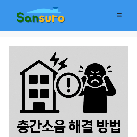
컨
텐
메
츠
로
뉴
건
너
뛰
기