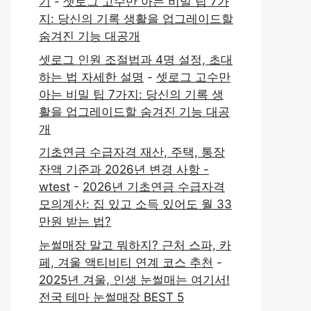
기
-
셋로그 고수만 아는 비밀 팁 7가
지: 당신의 기록 생활을 업그레이드할
숨겨진 기능 대공개
셋로그 인원 조절법과 4명 설정, 초대
하는 법 자세한 설명
-
셋로그 고수만
아는 비밀 팁 7가지: 당신의 기록 생
활을 업그레이드할 숨겨진 기능 대공
개
기초연금 수급자격 재산, 주택, 통장
잔액 기준과 2026년 변경 사항 -
wtest
-
2026년 기초연금 수급자격
모의계산: 집 있고 소득 있어도 월 33
만원 받는 법?
눈썰매장 말고 뭐하지? 근처 스파, 카
페, 겨울 액티비티 연계 코스 추천
-
2025년 겨울, 인생 눈썰매는 여기서!
전국 테마 눈썰매장 BEST 5