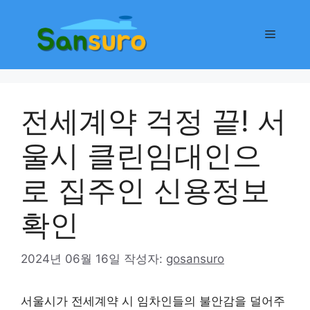
컨
텐
메
츠
로
뉴
건
너
전세계약 걱정 끝! 서
뛰
기
울시 클린임대인으
로 집주인 신용정보
확인
2024년 06월 16일
작성자:
gosansuro
서울시가 전세계약 시 임차인들의 불안감을 덜어주