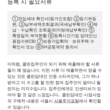
등록 시 필요서류
①전입세대 확인서(동거인포함) ②등기부등
본, ③납부세액조회결과(국세납부확인) ④체
납ㆍ수납확인 조회결과(지방세납부확인) ⑤
확정일자 부여현황 ⑥등록시간기점 임대인신
용점수(KCB) ⑦보증가입확약ㆍ보유주택 수 
확인서 또는 ⑧SH공동계약 동의서
이처럼, 클린집주인이 되기 위해 제출해야 할 서류
들이 꽤 많습니다. 이런 서류 다 제출하면서 얻을 수
있는 것은 클린임대인 인증 스티커인데, 그거 하나
받자고 이 수고를 할 만한 참여 집주인이 얼마나 될
런지는 미지수입니다. 집주인에게도 인센티브가 있
어야 할 것 같은 느낌입니다.. 클린임대인 시점사업
의 구체적 내용은 서울시
서울주거포털
에서 확인할
수 있습니다.