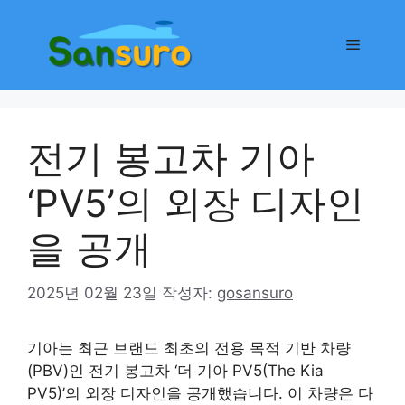
컨
텐
메
츠
로
뉴
건
너
전기 봉고차 기아
뛰
기
‘PV5’의 외장 디자인
을 공개
2025년 02월 23일
작성자:
gosansuro
기아는 최근 브랜드 최초의 전용 목적 기반 차량
(PBV)인 전기 봉고차 ‘더 기아 PV5(The Kia
PV5)’의 외장 디자인을 공개했습니다. 이 차량은 다