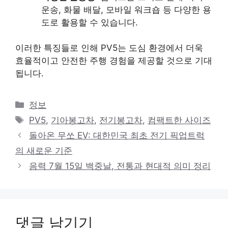
운송, 화물 배달, 모바일 워크숍 등 다양한 용
도로 활용할 수 있습니다.
이러한 특징들로 인해 PV5는 도심 환경에서 더욱
효율적이고 안전한 주행 경험을 제공할 것으로 기대
됩니다.
카
정보
테
태
PV5
,
기아봉고차
,
전기봉고차
,
컴팩트한 사이즈
고
그
돌아온 무쏘 EV: 대한민국 최초 전기 픽업트럭
리
의 새로운 기준
음력 7월 15일 백중날, 전통과 현대적 의미 정리
댓글 남기기