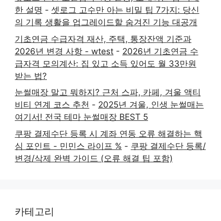
한 설명
-
셋로그 고수만 아는 비밀 팁 7가지: 당신
의 기록 생활을 업그레이드할 숨겨진 기능 대공개
기초연금 수급자격 재산, 주택, 통장잔액 기준과
2026년 변경 사항 - wtest
-
2026년 기초연금 수
급자격 모의계산: 집 있고 소득 있어도 월 33만원
받는 법?
눈썰매장 말고 뭐하지? 근처 스파, 카페, 겨울 액티
비티 연계 코스 추천
-
2025년 겨울, 인생 눈썰매는
여기서! 전국 테마 눈썰매장 BEST 5
쿠팡 결제수단 등록 시 계좌 연동 오류 해결하는 핵
심 포인트 - 민민스 라이프 %
-
쿠팡 결제수단 등록/
변경/삭제 완벽 가이드 (오류 해결 팁 포함)
카테고리