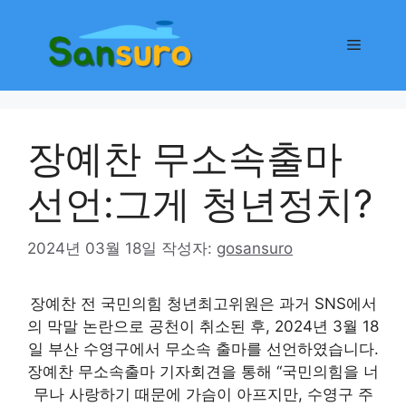
컨
텐
메
츠
로
뉴
건
너
장예찬 무소속출마
뛰
기
선언:그게 청년정치?
2024년 03월 18일
작성자:
gosansuro
장예찬 전 국민의힘 청년최고위원은 과거 SNS에서
의 막말 논란으로 공천이 취소된 후, 2024년 3월 18
일 부산 수영구에서 무소속 출마를 선언하였습니다.
장예찬 무소속출마 기자회견을 통해 “국민의힘을 너
무나 사랑하기 때문에 가슴이 아프지만, 수영구 주