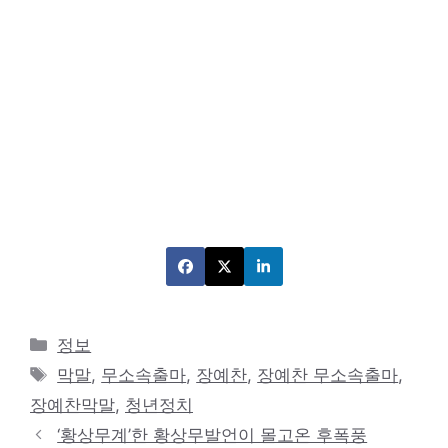
카
정보
테
태
막말
,
무소속출마
,
장예찬
,
장예찬 무소속출마
,
고
그
장예찬막말
,
청년정치
리
‘황상무계’한 황상무발언이 몰고온 후폭풍