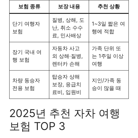
보험 종류
보장 내용
추천 상황
질병, 상해, 도
단기 여행자
1~3일 짧은 여
난, 취소 수수
보험
행에 적합
료, 민사배상
자동차 사고
가족 단위 또
장기 국내 여
외 상해·질병,
는 1주일 이상
행 보험
렌터카 손해
여행
탑승자 상해
차량 동승자
지인/가족 동
보장, 응급치
전용 보험
승이 많을 때
료비, 입원비
2025년 추천 자차 여행
보험 TOP 3