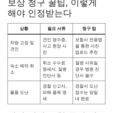
보상 청구 꿀팁, 이렇게
해야 인정받는다
상황
필요 서류
청구 팁
견인 영수증,
보험사 전용앱
차량 고장 및
사고 현장 사
을 통한 사진
견인
진
업로드 추천
취소 수수료
질병 사유일
숙소 예약 취
명세서, 질병
경우 병원 진
소
진단서 등
단서 필수
경찰 신고서,
경찰서 도난
물품 도난
피해 품목 명
접수는 당일
세
내 완료