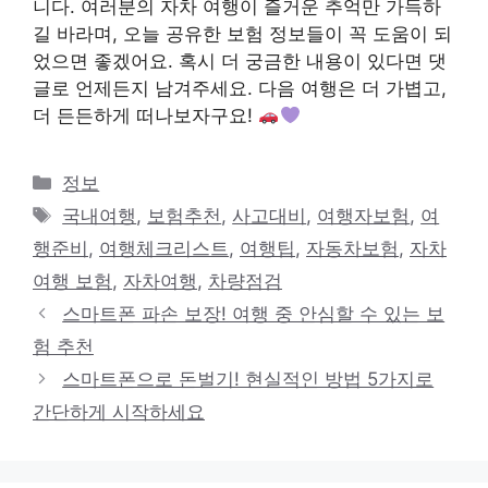
니다. 여러분의 자차 여행이 즐거운 추억만 가득하
길 바라며, 오늘 공유한 보험 정보들이 꼭 도움이 되
었으면 좋겠어요. 혹시 더 궁금한 내용이 있다면 댓
글로 언제든지 남겨주세요. 다음 여행은 더 가볍고,
더 든든하게 떠나보자구요!
카
정보
테
태
국내여행
,
보험추천
,
사고대비
,
여행자보험
,
여
고
그
행준비
,
여행체크리스트
,
여행팁
,
자동차보험
,
자차
리
여행 보험
,
자차여행
,
차량점검
스마트폰 파손 보장! 여행 중 안심할 수 있는 보
험 추천
스마트폰으로 돈벌기! 현실적인 방법 5가지로
간단하게 시작하세요