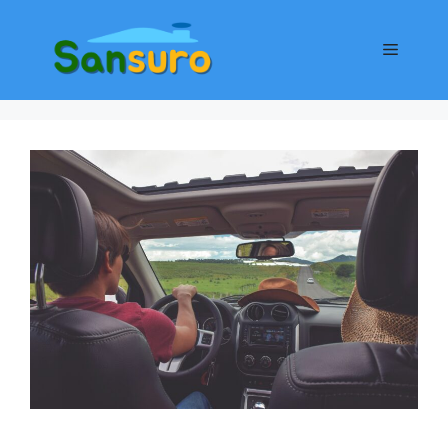
컨
텐
메
츠
로
뉴
건
너
뛰
기