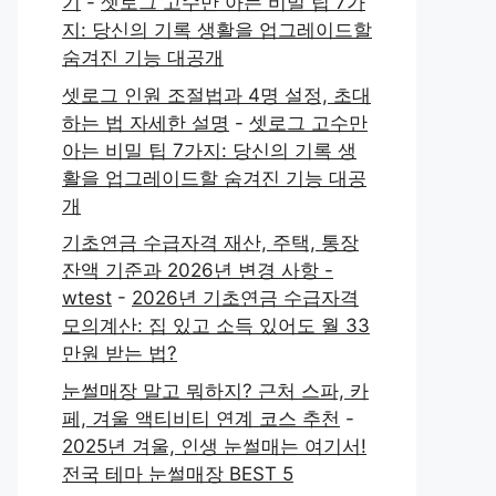
기
-
셋로그 고수만 아는 비밀 팁 7가
지: 당신의 기록 생활을 업그레이드할
숨겨진 기능 대공개
셋로그 인원 조절법과 4명 설정, 초대
하는 법 자세한 설명
-
셋로그 고수만
아는 비밀 팁 7가지: 당신의 기록 생
활을 업그레이드할 숨겨진 기능 대공
개
기초연금 수급자격 재산, 주택, 통장
잔액 기준과 2026년 변경 사항 -
wtest
-
2026년 기초연금 수급자격
모의계산: 집 있고 소득 있어도 월 33
만원 받는 법?
눈썰매장 말고 뭐하지? 근처 스파, 카
페, 겨울 액티비티 연계 코스 추천
-
2025년 겨울, 인생 눈썰매는 여기서!
전국 테마 눈썰매장 BEST 5