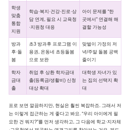
학생
학습·복지·건강·진로·상
아이 문제를 “한
맞춤
담 연계, 필요 시 교육청
곳에서” 연결해 해
통합
·지원청 대응
결할 가능성
지원
방과
초3 방과후 프로그램 이
맞벌이 가정의 저
후·돌
용권, 온동네 초등돌봄
녁/주말 돌봄 공백
봄
으로 보완
줄이기
학자
취업 후 상환 학자금대
대학생 자녀가 있
금대
출(등록금/생활비) 신청
는 집의 선택지 확
출
대상 확대
대
표로 보면 깔끔하지만, 현실은 훨씬 복잡하죠. 그래서 저
는 이렇게 접근하는 게 좋다고 봐요. “우리 아이에게 필
요한 건 뭐지?”를 먼저 생각하고, 그 다음에 학교·지자체
·교육청에서 제공하는 연결고리를 찾아보는 거요. 제도