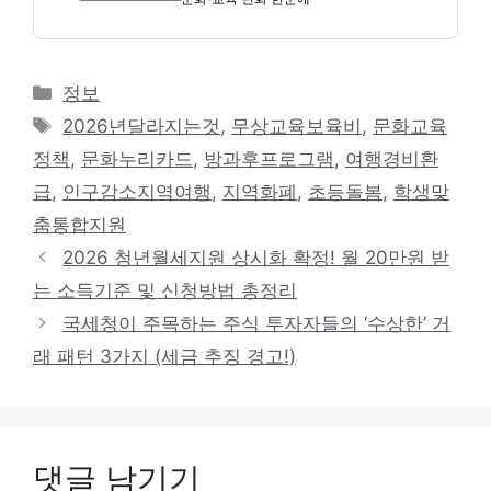
카
정보
테
태
2026년달라지는것
,
무상교육보육비
,
문화교육
고
그
정책
,
문화누리카드
,
방과후프로그램
,
여행경비환
리
급
,
인구감소지역여행
,
지역화폐
,
초등돌봄
,
학생맞
춤통합지원
2026 청년월세지원 상시화 확정! 월 20만원 받
는 소득기준 및 신청방법 총정리
국세청이 주목하는 주식 투자자들의 ‘수상한’ 거
래 패턴 3가지 (세금 추징 경고!)
댓글 남기기