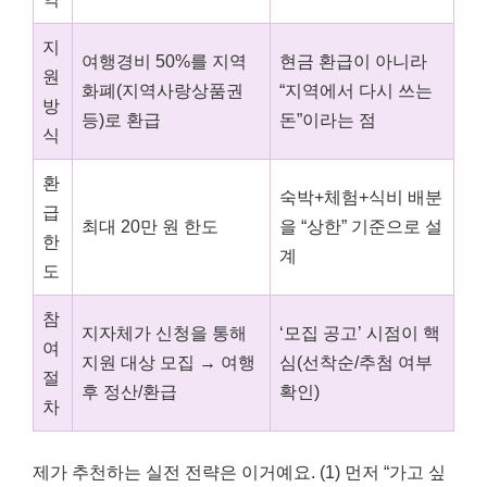
지
여행경비 50%를 지역
현금 환급이 아니라
원
화폐(지역사랑상품권
“지역에서 다시 쓰는
방
등)로 환급
돈”이라는 점
식
환
숙박+체험+식비 배분
급
최대 20만 원 한도
을 “상한” 기준으로 설
한
계
도
참
지자체가 신청을 통해
‘모집 공고’ 시점이 핵
여
지원 대상 모집 → 여행
심(선착순/추첨 여부
절
후 정산/환급
확인)
차
제가 추천하는 실전 전략은 이거예요. (1) 먼저 “가고 싶