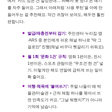
에서 “카드 있는 건 알았는데… 바빠서 못 썼다”는 얘기
를 자주 들어요. 그래서 아래처럼 ‘사용 루틴’을 아예 만
들어두는 걸 추천해요. 약간 귀찮아 보여도, 해두면 훨씬
편합니다.
발급/재충전부터 잡기:
주민센터·누리집·앱
·ARS 중 본인에게 쉬운 채널 하나로 “딱 그
걸로만” 진행(채널 바꾸다 헷갈리기 쉬워요).
월 1회 ‘문화 1건’ 규칙:
영화 1편이든, 전시
1번이든, 스포츠 관람이든 “무조건 한 건” 넣
기. 이렇게만 해도 연말에 급하게 쓰는 일이
확 줄어요.
여행·체육에 ‘붙여쓰기’:
주말 나들이 때 박
물관/미술관 + 근처 체험 하나를 묶어서 쓰
면 만족도가 커요. “그날 뭐했지?”가 아니라
기억에 남습니다.