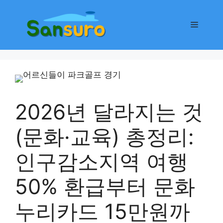
컨
텐
메
츠
로
뉴
건
너
뛰
기
2026년 달라지는 것
(문화·교육) 총정리:
인구감소지역 여행
50% 환급부터 문화
누리카드 15만원까