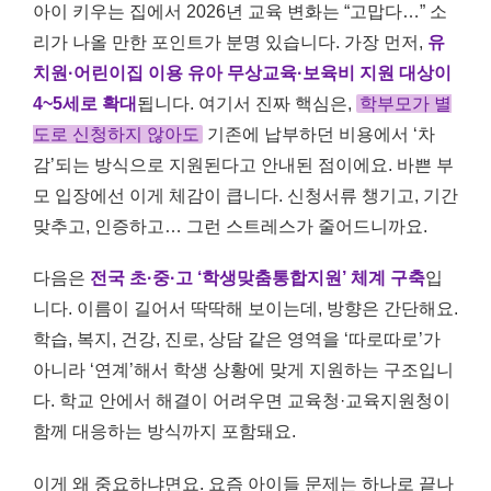
아이 키우는 집에서 2026년 교육 변화는 “고맙다…” 소
리가 나올 만한 포인트가 분명 있습니다. 가장 먼저,
유
치원·어린이집 이용 유아 무상교육·보육비 지원 대상이
4~5세로 확대
됩니다. 여기서 진짜 핵심은,
학부모가 별
도로 신청하지 않아도
기존에 납부하던 비용에서 ‘차
감’되는 방식으로 지원된다고 안내된 점이에요. 바쁜 부
모 입장에선 이게 체감이 큽니다. 신청서류 챙기고, 기간
맞추고, 인증하고… 그런 스트레스가 줄어드니까요.
다음은
전국 초·중·고 ‘학생맞춤통합지원’ 체계 구축
입
니다. 이름이 길어서 딱딱해 보이는데, 방향은 간단해요.
학습, 복지, 건강, 진로, 상담 같은 영역을 ‘따로따로’가
아니라 ‘연계’해서 학생 상황에 맞게 지원하는 구조입니
다. 학교 안에서 해결이 어려우면 교육청·교육지원청이
함께 대응하는 방식까지 포함돼요.
이게 왜 중요하냐면요. 요즘 아이들 문제는 하나로 끝나