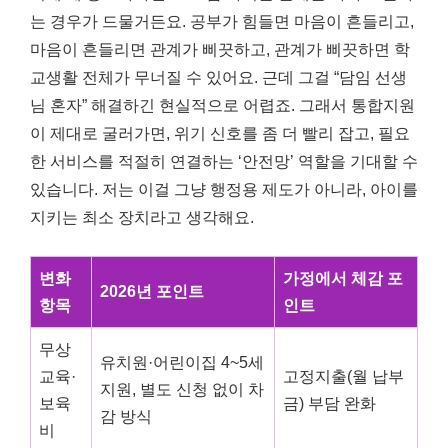
는 경우가 드물거든요. 공부가 힘들면 마음이 흔들리고,
마음이 흔들리면 관계가 삐끗하고, 관계가 삐끗하면 학
교생활 전체가 무너질 수 있어요. 근데 그걸 “담임 선생
님 혼자” 해결하긴 현실적으로 어렵죠. 그래서 통합지원
이 제대로 굴러가면, 위기 신호를 좀 더 빨리 잡고, 필요
한 서비스를 적절히 연결하는 ‘안전망’ 역할을 기대할 수
있습니다. 저는 이걸 그냥 행정용 제도가 아니라, 아이를
지키는 최소 장치라고 생각해요.
변화
가정에서 체감 포
2026년 포인트
항목
인트
무상
유치원·어린이집 4~5세
교육·
고정지출(월 납부
지원, 별도 신청 없이 차
보육
금) 부담 완화
감 방식
비