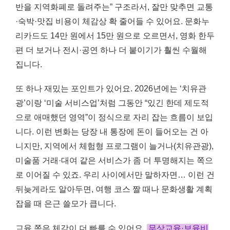
반을 지역화폐로 돌려주는” 구조라서, 잘만 맞추면 교통
·숙박·맛집 비용이 체감상 확 줄어들 수 있어요. 문화누
리카드도 14만 원에서 15만 원으로 오르면서, 영화 한두
편 더 보거나 전시·공연 하나 더 붙이기가 훨씬 수월해
집니다.
또 하나 재밌는 포인트가 있어요. 2026년에는 ‘치유관
광’이랑 ‘미술 서비스업’처럼 그동안 “있긴 한데 제도적
으로 애매했던 영역”이 정식으로 자리 잡는 흐름이 보입
니다. 이런 변화는 당장 내 통장에 돈이 들어오는 건 아
니지만, 지역에서 체험형 프로그램이 늘거나(치유관광),
미술품 거래·대여 같은 서비스가 좀 더 투명해지는 쪽으
로 이어질 수 있죠. 우리 사이에서만 말하자면… 이런 건
뒤늦게라도 알아두면, 여행 코스 짤 때나 문화생활 계획
잡을 때 은근 쓸모가 큽니다.
교육 쪽은 체감이 더 빠를 수 있어요.
무상교육·보육비