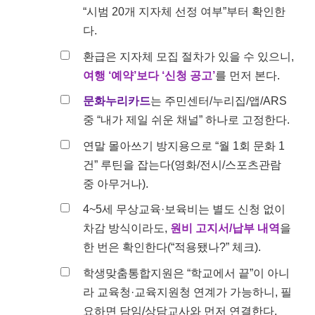
“시범 20개 지자체 선정 여부”부터 확인한
다.
환급은 지자체 모집 절차가 있을 수 있으니,
여행 ‘예약’보다 ‘신청 공고’
를 먼저 본다.
문화누리카드
는 주민센터/누리집/앱/ARS
중 “내가 제일 쉬운 채널” 하나로 고정한다.
연말 몰아쓰기 방지용으로 “월 1회 문화 1
건” 루틴을 잡는다(영화/전시/스포츠관람
중 아무거나).
4~5세 무상교육·보육비는 별도 신청 없이
차감 방식이라도,
원비 고지서/납부 내역
을
한 번은 확인한다(“적용됐나?” 체크).
학생맞춤통합지원은 “학교에서 끝”이 아니
라 교육청·교육지원청 연계가 가능하니, 필
요하면 담임/상담교사와 먼저 연결한다.