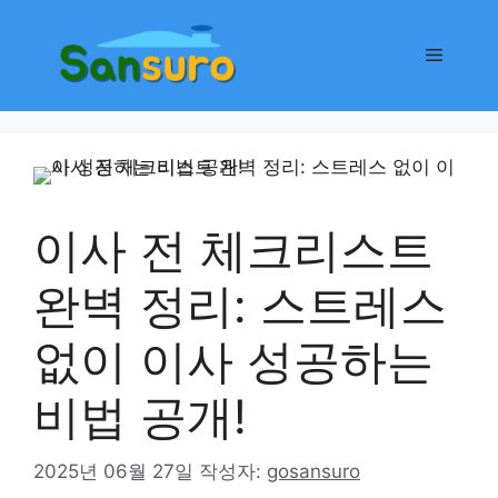
컨
텐
메
츠
로
뉴
건
너
뛰
기
이사 전 체크리스트
완벽 정리: 스트레스
없이 이사 성공하는
비법 공개!
2025년 06월 27일
작성자:
gosansuro