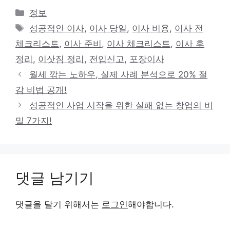
카
정보
테
태
성공적인 이사
,
이사 당일
,
이사 비용
,
이사 전
고
그
체크리스트
,
이사 준비
,
이사 체크리스트
,
이사 후
리
정리
,
이삿짐 정리
,
전입신고
,
포장이사
월세 깎는 노하우, 실제 사례 분석으로 20% 절
감 비법 공개!
성공적인 사업 시작을 위한 실패 없는 창업의 비
밀 7가지!
댓글 남기기
댓글을 달기 위해서는
로그인
해야합니다.