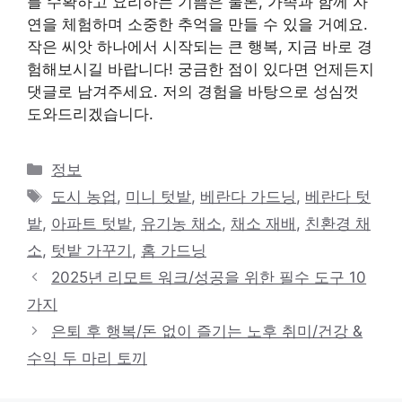
를 수확하고 요리하는 기쁨은 물론, 가족과 함께 자
연을 체험하며 소중한 추억을 만들 수 있을 거예요.
작은 씨앗 하나에서 시작되는 큰 행복, 지금 바로 경
험해보시길 바랍니다! 궁금한 점이 있다면 언제든지
댓글로 남겨주세요. 저의 경험을 바탕으로 성심껏
도와드리겠습니다.
카
정보
테
태
도시 농업
,
미니 텃밭
,
베란다 가드닝
,
베란다 텃
고
그
밭
,
아파트 텃밭
,
유기농 채소
,
채소 재배
,
친환경 채
리
소
,
텃밭 가꾸기
,
홈 가드닝
2025년 리모트 워크/성공을 위한 필수 도구 10
가지
은퇴 후 행복/돈 없이 즐기는 노후 취미/건강 &
수익 두 마리 토끼