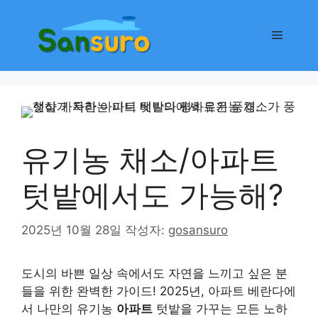
컨
텐
메
츠
로
뉴
건
너
뛰
기
유기농 채소/아파트
텃밭에서도 가능해?
2025년 10월 28일
작성자:
gosansuro
도시의 바쁜 일상 속에서도 자연을 느끼고 싶은 분
들을 위한 완벽한 가이드! 2025년, 아파트 베란다에
서 나만의 유기농
아파트
텃밭을 가꾸는 모든 노하