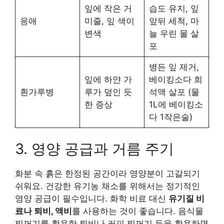
잎에 작은 거
습도 유지, 잎
응애
미줄, 잎 색이
앞뒤 세척, 마
변색
늘 우린 물 살
포
병든 잎 제거,
잎에 하얀 가
베이킹소다 희
흰가루병
루가 덮인 듯
석액 살포 (물
한 증상
1L에 베이킹소
다 1작은술)
3. 영양 공급과 거름 주기
화분 속 흙은 한정된 공간이라 영양분이 고갈되기
쉬워요. 건강한 유기농 채소를 위해서는 정기적인
영양 공급이 필수입니다. 화학 비료 대신
유기질 비
료나 퇴비, 액비
를 사용하는 것이 좋습니다. 음식물
찌꺼기를 활용한 퇴비나 커피 찌꺼기 등을 활용하면