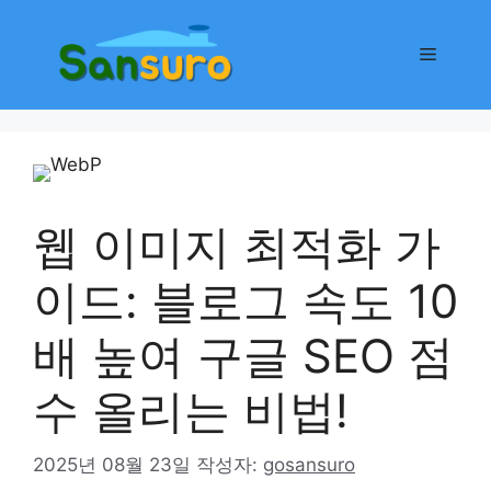
컨
텐
메
츠
로
뉴
건
너
뛰
기
웹 이미지 최적화 가
이드: 블로그 속도 10
배 높여 구글 SEO 점
수 올리는 비법!
2025년 08월 23일
작성자:
gosansuro