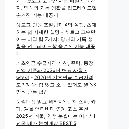
기
-
셋로그 고수만 아는 비밀 팁 7가
지: 당신의 기록 생활을 업그레이드할
숨겨진 기능 대공개
셋로그 인원 조절법과 4명 설정, 초대
하는 법 자세한 설명
-
셋로그 고수만
아는 비밀 팁 7가지: 당신의 기록 생
활을 업그레이드할 숨겨진 기능 대공
개
기초연금 수급자격 재산, 주택, 통장
잔액 기준과 2026년 변경 사항 -
wtest
-
2026년 기초연금 수급자격
모의계산: 집 있고 소득 있어도 월 33
만원 받는 법?
눈썰매장 말고 뭐하지? 근처 스파, 카
페, 겨울 액티비티 연계 코스 추천
-
2025년 겨울, 인생 눈썰매는 여기서!
전국 테마 눈썰매장 BEST 5