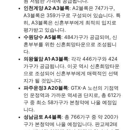
원 저렴한 가격에 공급됩니다.
인천계양 A2·A3블록
: A2블록은 747가구,
A3블록은 359가구로 구성되어 있습니다. 특
히, A3블록은 신혼부부에게 최적의 입지로
평가받고 있습니다.
수원당수 A5블록
: 484가구가 공급되며, 신
혼부부를 위한 신혼희망타운으로 조성됩니
다.
의왕월암 A1·A3블록
: 각각 446가구와 424
가구가 공급됩니다. 이곳 역시 신혼희망타운
으로 조성되어 신혼부부에게 매력적인 선택
지가 될 것입니다.
파주운정3 A20블록
: GTX-A 노선의 기점역
인 운정역과 가까운 역세권 단지로, 총 612가
구 중 최소 58가구가 본청약에 나올 예정입
니다.
성남금토 A4블록
: 총 766가구 중 약 200가
구가 본청약에 나올 예정입니다. 판교제2테