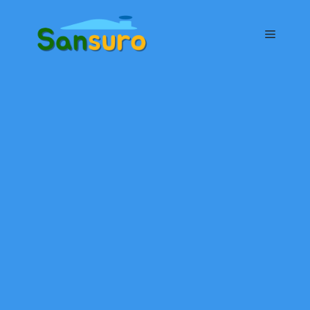
컨
텐
메
츠
로
뉴
건
너
뛰
기