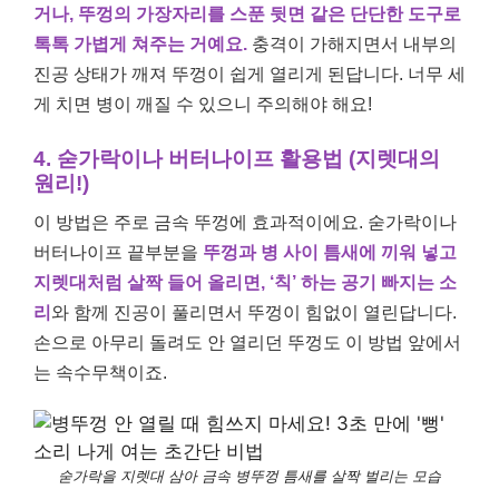
거나, 뚜껑의 가장자리를 스푼 뒷면 같은 단단한 도구로
톡톡 가볍게 쳐주는 거예요.
충격이 가해지면서 내부의
진공 상태가 깨져 뚜껑이 쉽게 열리게 된답니다. 너무 세
게 치면 병이 깨질 수 있으니 주의해야 해요!
4. 숟가락이나 버터나이프 활용법 (지렛대의
원리!)
이 방법은 주로 금속 뚜껑에 효과적이에요. 숟가락이나
버터나이프 끝부분을
뚜껑과 병 사이 틈새에 끼워 넣고
지렛대처럼 살짝 들어 올리면, ‘칙’ 하는 공기 빠지는 소
리
와 함께 진공이 풀리면서 뚜껑이 힘없이 열린답니다.
손으로 아무리 돌려도 안 열리던 뚜껑도 이 방법 앞에서
는 속수무책이죠.
숟가락을 지렛대 삼아 금속 병뚜껑 틈새를 살짝 벌리는 모습