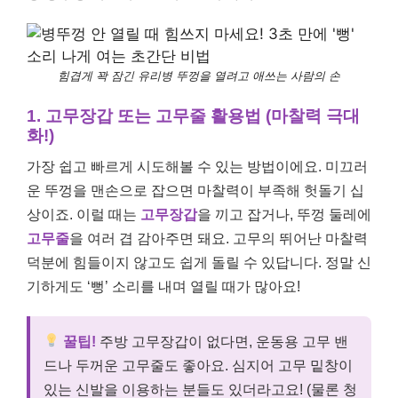
힘겹게 꽉 잠긴 유리병 뚜껑을 열려고 애쓰는 사람의 손
1. 고무장갑 또는 고무줄 활용법 (마찰력 극대
화!)
가장 쉽고 빠르게 시도해볼 수 있는 방법이에요. 미끄러
운 뚜껑을 맨손으로 잡으면 마찰력이 부족해 헛돌기 십
상이죠. 이럴 때는
고무장갑
을 끼고 잡거나, 뚜껑 둘레에
고무줄
을 여러 겹 감아주면 돼요. 고무의 뛰어난 마찰력
덕분에 힘들이지 않고도 쉽게 돌릴 수 있답니다. 정말 신
기하게도 ‘뻥’ 소리를 내며 열릴 때가 많아요!
꿀팁!
주방 고무장갑이 없다면, 운동용 고무 밴
드나 두꺼운 고무줄도 좋아요. 심지어 고무 밑창이
있는 신발을 이용하는 분들도 있더라고요! (물론 청