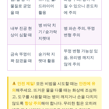
물질로 굳었
드라이어
질 수 있으니 온도차
을 때
활용
에 주의
병 바닥 치
내부 진공 현
병 파손 주의, 뚜껑
기 / 숟가락
상이 심할 때
변형 주의
지렛대
뚜껑 변형 가능성 있
금속 뚜껑이
숟가락 지
음, 유리병 깨지지
꽉 잠겼을 때
렛대 활용
않게 주의
안전 제일!
모든 비법을 시도할 때는
안전에 유
의
해주세요. 뜨거운 물을 다룰 때는 화상에 조심하
고, 도구를 사용할 때는 병이 깨지거나 손을 다치지
않도록
항상 주의
해야 합니다. 무리한 힘은 오히려