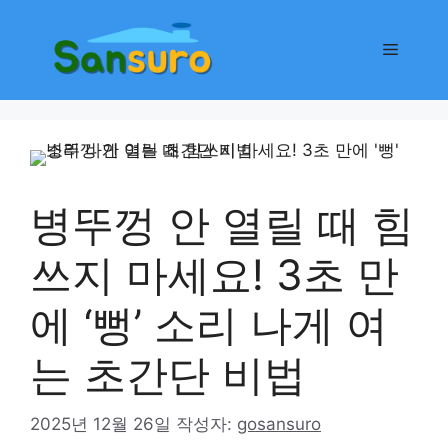
컨
텐
메
츠
로
뉴
건
너
뛰
기
병뚜껑 안 열릴 때 힘
쓰지 마세요! 3초 만
에 ‘뻥’ 소리 나게 여
는 초간단 비법
2025년 12월 26일
작성자:
gosansuro