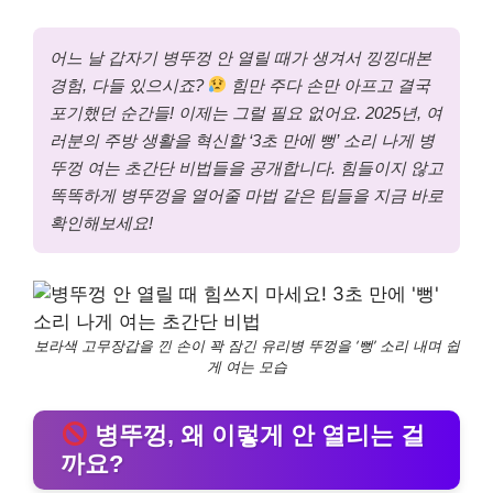
어느 날 갑자기 병뚜껑 안 열릴 때가 생겨서 낑낑대본
경험, 다들 있으시죠?
힘만 주다 손만 아프고 결국
포기했던 순간들! 이제는 그럴 필요 없어요. 2025년, 여
러분의 주방 생활을 혁신할 ‘3초 만에 뻥’ 소리 나게 병
뚜껑 여는 초간단 비법들을 공개합니다. 힘들이지 않고
똑똑하게 병뚜껑을 열어줄 마법 같은 팁들을 지금 바로
확인해보세요!
보라색 고무장갑을 낀 손이 꽉 잠긴 유리병 뚜껑을 ‘뻥’ 소리 내며 쉽
게 여는 모습
병뚜껑, 왜 이렇게 안 열리는 걸
까요?