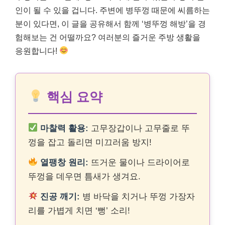
인이 될 수 있을 겁니다. 주변에 병뚜껑 때문에 씨름하는
분이 있다면, 이 글을 공유해서 함께 ‘병뚜껑 해방’을 경
험해보는 건 어떨까요? 여러분의 즐거운 주방 생활을
응원합니다!
핵심 요약
마찰력 활용:
고무장갑이나 고무줄로 뚜
껑을 잡고 돌리면 미끄러움 방지!
열팽창 원리:
뜨거운 물이나 드라이어로
뚜껑을 데우면 틈새가 생겨요.
진공 깨기:
병 바닥을 치거나 뚜껑 가장자
리를 가볍게 치면 ‘뻥’ 소리!