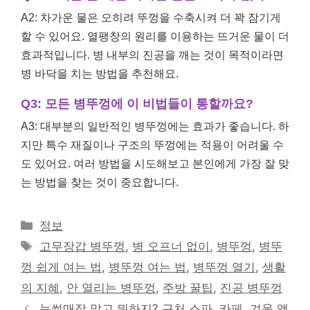
A2: 차가운 물은 오히려 뚜껑을 수축시켜 더 꽉 잠기게
할 수 있어요. 열팽창의 원리를 이용하는 뜨거운 물이 더
효과적입니다. 병 내부의 진공을 깨는 것이 목적이라면
병 바닥을 치는 방법을 추천해요.
Q3: 모든 병뚜껑에 이 비법들이 통할까요?
A3: 대부분의 일반적인 병뚜껑에는 효과가 좋습니다. 하
지만 특수 재질이나 구조의 뚜껑에는 적용이 어려울 수
도 있어요. 여러 방법을 시도해보고 본인에게 가장 잘 맞
는 방법을 찾는 것이 중요합니다.
카
정보
테
태
고무장갑 병뚜껑
,
병 오프너 없이
,
병뚜껑
,
병뚜
고
그
껑 쉽게 여는 법
,
병뚜껑 여는 법
,
병뚜껑 열기
,
생활
리
의 지혜
,
안 열리는 병뚜껑
,
주방 꿀팁
,
진공 병뚜껑
눈썰매장 말고 뭐하지? 근처 스파, 카페, 겨울 액