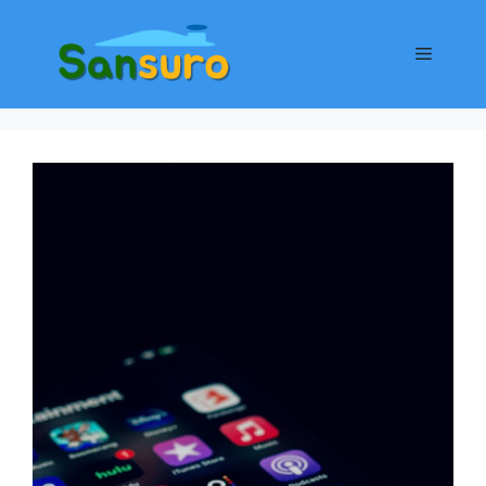
컨
텐
메
츠
로
뉴
건
너
뛰
기