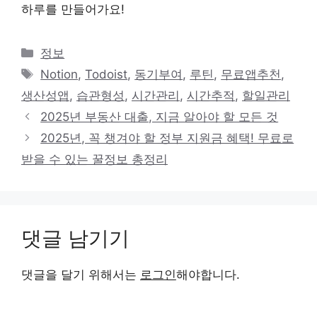
하루를 만들어가요!
카
정보
테
태
Notion
,
Todoist
,
동기부여
,
루틴
,
무료앱추천
,
고
그
생산성앱
,
습관형성
,
시간관리
,
시간추적
,
할일관리
리
2025년 부동산 대출, 지금 알아야 할 모든 것
2025년, 꼭 챙겨야 할 정부 지원금 혜택! 무료로
받을 수 있는 꿀정보 총정리
댓글 남기기
댓글을 달기 위해서는
로그인
해야합니다.