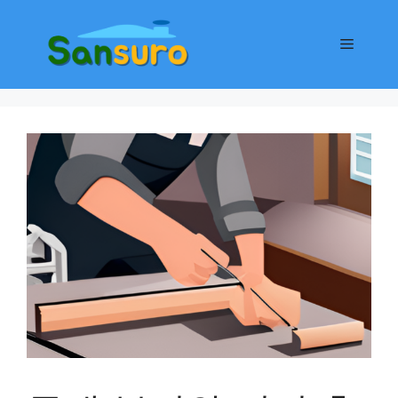
컨
텐
메
츠
로
뉴
건
너
뛰
기