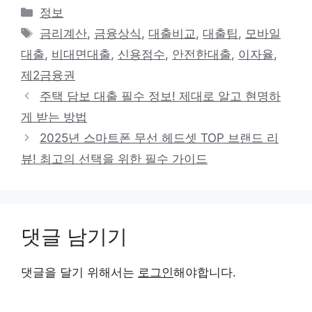
카
정보
테
태
금리계산
,
금융상식
,
대출비교
,
대출팁
,
모바일
고
그
대출
,
비대면대출
,
신용점수
,
안전한대출
,
이자율
,
리
제2금융권
주택 담보 대출 필수 정보! 제대로 알고 현명하
게 받는 방법
2025년 스마트폰 무선 헤드셋 TOP 브랜드 리
뷰! 최고의 선택을 위한 필수 가이드
댓글 남기기
댓글을 달기 위해서는
로그인
해야합니다.