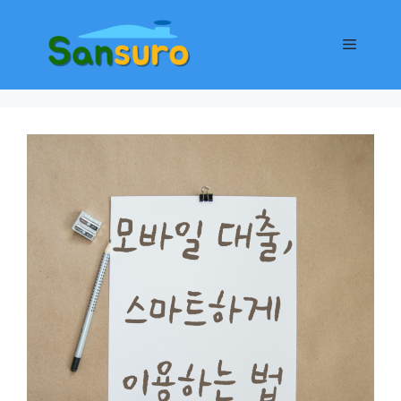
컨
텐
메
츠
로
뉴
건
너
뛰
기