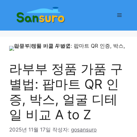
컨
텐
메
츠
로
뉴
건
너
뛰
기
라부부 정품 가품 구
별법: 팝마트 QR 인
증, 박스, 얼굴 디테
일 비교 A to Z
2025년 11월 17일
작성자:
gosansuro