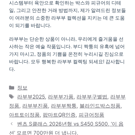
시스템부터 육안으로 확인하는 박스와 피규어의 디테
일, 그리고 안전한 거래 방법까지, 제가 알려드린 정보들
이 여러분의 소중한 라부부 컬렉션을 지키는 데 큰 도움
이 되기를 바랍니다.
라부부는 단순한 상품이 아니라, 우리에게 즐거움을 선
사하는 작은 예술 작품입니다. 부디 짝퉁의 유혹에 넘어
가지 마시고, 정품의 기쁨을 온전히 누리시길 진심으로
바랍니다. 모두 행복한 라부부 컬렉팅 되세요! 감사합니
다.
카
정보
테
태
라부부2025
,
라부부가품
,
라부부구별법
,
라부부
고
그
정품
,
라부부진품
,
라부부짝퉁
,
블라인드박스정품
,
리
아트토이정품
,
팝마트QR인증
,
피규어정품
벤츠 S클래스 2026년형 vs S450 S500, ‘이 옵
션’ 모르면 700만원 더 냅니다.