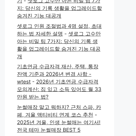
기
-
셋로그 고수만 아는 비밀 팁 7가
지: 당신의 기록 생활을 업그레이드할
숨겨진 기능 대공개
셋로그 인원 조절법과 4명 설정, 초대
하는 법 자세한 설명
-
셋로그 고수만
아는 비밀 팁 7가지: 당신의 기록 생
활을 업그레이드할 숨겨진 기능 대공
개
기초연금 수급자격 재산, 주택, 통장
잔액 기준과 2026년 변경 사항 -
wtest
-
2026년 기초연금 수급자격
모의계산: 집 있고 소득 있어도 월 33
만원 받는 법?
눈썰매장 말고 뭐하지? 근처 스파, 카
페, 겨울 액티비티 연계 코스 추천
-
2025년 겨울, 인생 눈썰매는 여기서!
전국 테마 눈썰매장 BEST 5