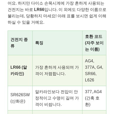
어요. 하지만 다이소 손목시계에 가장 흔하게 사용되는
건전지는 바로
LR66
입니다. 이 외에도 다양한 이름으로
불리는데, 당황하지 마세요! 아래 표를 보시면 쉽게 이해
하실 수 있을 거예요.
호환 코드
건전지 종
특징
(자주 보이
류
는 이름)
AG4,
LR66 (알
가장 흔하게 사용되며 가
377A, G4,
카라인)
격이 저렴합니다.
SR66,
L626
알카라인보다 전압이 안
377, AG4
SR626SW
정적이고 수명이 길며 가
(간혹 호
(산화은)
격이 비쌉니다.
환)