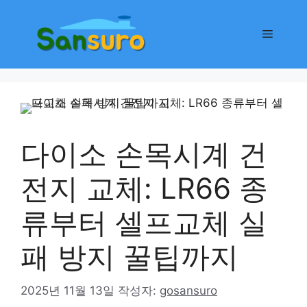
컨
텐
메
츠
로
뉴
건
너
뛰
기
다이소 손목시계 건
전지 교체: LR66 종
류부터 셀프교체 실
패 방지 꿀팁까지
2025년 11월 13일
작성자:
gosansuro