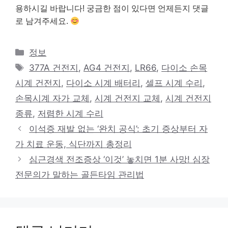
용하시길 바랍니다! 궁금한 점이 있다면 언제든지 댓글
로 남겨주세요.
카
정보
테
태
377A 건전지
,
AG4 건전지
,
LR66
,
다이소 손목
고
그
시계 건전지
,
다이소 시계 배터리
,
셀프 시계 수리
,
리
손목시계 자가 교체
,
시계 건전지 교체
,
시계 건전지
종류
,
저렴한 시계 수리
이석증 재발 없는 ‘완치 공식’: 초기 증상부터 자
가 치료 운동, 식단까지 총정리
심근경색 전조증상 ‘이것’ 놓치면 1분 사망! 심장
전문의가 말하는 골든타임 관리법