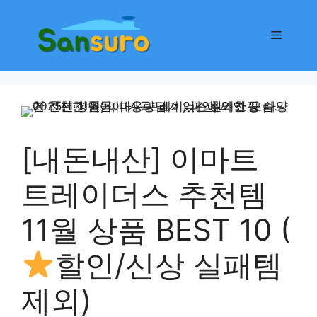
컨
텐
메
츠
로
뉴
건
너
뛰
기
[내돈내산] 이마트
트레이더스 추천템
11월 상품 BEST 10 (
할인/신상 실패템
제외)