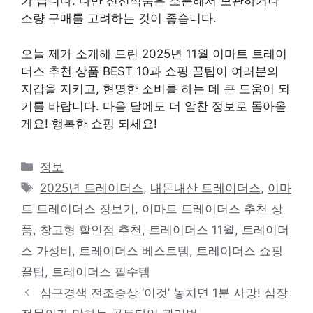
가 큽니다. 다만 신선식품은 소분해서 보관하거나
소량 구매를 고려하는 것이 좋습니다.
오늘 제가 소개해 드린 2025년 11월 이마트 트레이
더스 추천 상품 BEST 10과 쇼핑 꿀팁이 여러분의
지갑을 지키고, 현명한 소비를 하는 데 큰 도움이 되
기를 바랍니다. 다음 달에도 더 알찬 정보로 돌아올
게요! 행복한 쇼핑 되세요!
카
정보
테
태
2025년 트레이더스
,
내돈내산 트레이더스
,
이마
고
그
트 트레이더스 장보기
,
이마트 트레이더스 추천 상
리
품
,
창고형 할인점 추천
,
트레이더스 11월
,
트레이더
스 가성비
,
트레이더스 베스트템
,
트레이더스 쇼핑
꿀팁
,
트레이더스 필수템
심근경색 전조증상 ‘이것’ 놓치면 1분 사망! 심장