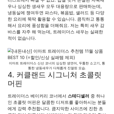
리스트에서 빠질 수 없죠. 껍질 벗겨 손질된 자숙새
우나 싱싱한 생새우 모두 대용량으로 판매하는데,
냉동실에 쟁여두면 파스타, 볶음밥, 샐러드 등 다양
한 요리에 뚝딱 활용할 수 있습니다. 큼직하고 통통
해서 요리에 풍성함을 더해줘요. 저는 특히 새우 감
바스를 자주 해 먹는데, 트레이더스 새우는 실패한
적이 없습니다.
이마트 트레이더스 신선 코너의 싱싱한 생연어, 두툼한 소고기, 통
통한 냉동새우가 다채롭게 진열된 모습.
4. 커클랜드 시그니처 초콜릿
머핀
트레이더스 베이커리 코너에서
스테디셀러
중 하나
인 초콜릿 머핀은 달콤한 디저트를 좋아하시는 분들
에게 강력 추천합니다. 큼지막한 사이즈에 진한 초