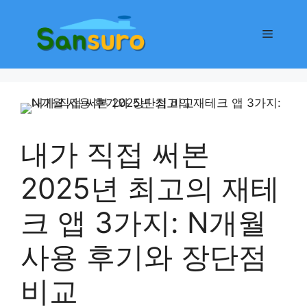
컨
텐
메
츠
로
뉴
건
너
뛰
기
내가 직접 써본
2025년 최고의 재테
크 앱 3가지: N개월
사용 후기와 장단점
비교