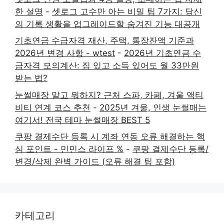
한 설명
-
셋로그 고수만 아는 비밀 팁 7가지: 당신
의 기록 생활을 업그레이드할 숨겨진 기능 대공개
기초연금 수급자격 재산, 주택, 통장잔액 기준과
2026년 변경 사항 - wtest
-
2026년 기초연금 수
급자격 모의계산: 집 있고 소득 있어도 월 33만원
받는 법?
눈썰매장 말고 뭐하지? 근처 스파, 카페, 겨울 액티
비티 연계 코스 추천
-
2025년 겨울, 인생 눈썰매는
여기서! 전국 테마 눈썰매장 BEST 5
쿠팡 결제수단 등록 시 계좌 연동 오류 해결하는 핵
심 포인트 - 민민스 라이프 %
-
쿠팡 결제수단 등록/
변경/삭제 완벽 가이드 (오류 해결 팁 포함)
카테고리