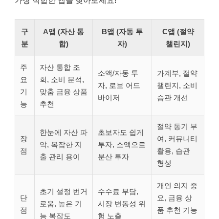
가장 적합한 앱을 찾아보세요!
구
A앱 (자산 통
B앱 (자동 투
C앱 (절약
분
합)
자)
챌린지)
주
자산 통합 조
소액/자동 투
가계부, 절약
요
회, 소비 분석,
자, 로보 어드
챌린지, 소비
기
맞춤 금융 상품
바이저
습관 개선
능
추천
절약 동기 부
한눈에 자산 파
초보자도 쉽게
장
여, 커뮤니티
악, 복잡한 지
투자, 소액으로
점
활용, 습관
출 관리 용이
분산 투자
형성
개인 의지 중
초기 설정 번거
수수료 부담,
단
요, 금융 상
로움, 높은 기
시장 변동성 위
점
품 추천 기능
능 복잡도
험 노출