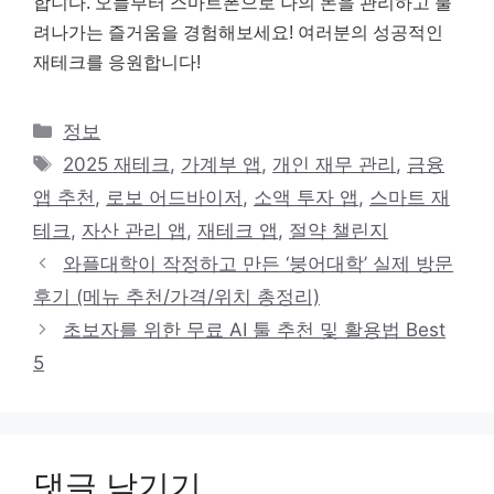
합니다. 오늘부터 스마트폰으로 나의 돈을 관리하고 불
려나가는 즐거움을 경험해보세요! 여러분의 성공적인
재테크를 응원합니다!
카
정보
테
태
2025 재테크
,
가계부 앱
,
개인 재무 관리
,
금융
고
그
앱 추천
,
로보 어드바이저
,
소액 투자 앱
,
스마트 재
리
테크
,
자산 관리 앱
,
재테크 앱
,
절약 챌린지
와플대학이 작정하고 만든 ‘붕어대학’ 실제 방문
후기 (메뉴 추천/가격/위치 총정리)
초보자를 위한 무료 AI 툴 추천 및 활용법 Best
5
댓글 남기기