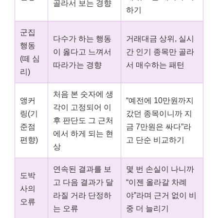
골라서 보는 경향
하기
군집
다수가 하는 행동
거래대금 상위, 실시
행동
이 옳다고 느껴서
간 인기 종목만 골라
(떼 심
따라가는 경향
서 매수하는 패턴
리)
처음 본 숫자에 생
앵커
“예전에 10만원까지
각이 고정되어 이
링(기
갔던 종목이니까 지
후 판단도 그 근처
준점
금 7만원은 싸다”라
에서 하게 되는 현
편향)
고 단순 비교하기
상
연속된 결과를 보
몇 번 손실이 나니까
도박
고 다음 결과가 달
“이젠 올라갈 차례
사의
라질 거라 단정하
야”라며 근거 없이 비
오류
는 오류
중 더 늘리기