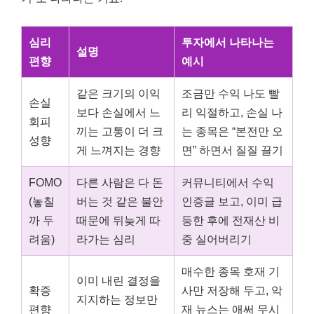
심리
투자에서 나타나는
설명
편향
예시
같은 크기의 이익
조금만 수익 나도 빨
손실
보다 손실에서 느
리 익절하고, 손실 나
회피
끼는 고통이 더 크
는 종목은 “본전만 오
성향
게 느껴지는 경향
면” 하면서 질질 끌기
FOMO
다른 사람은 다 돈
커뮤니티에서 수익
(놓칠
버는 것 같은 불안
인증글 보고, 이미 급
까 두
때문에 뒤늦게 따
등한 후에 전재산 비
려움)
라가는 심리
중 실어버리기
매수한 종목 호재 기
이미 내린 결정을
확증
사만 저장해 두고, 악
지지하는 정보만
편향
재 뉴스는 애써 무시