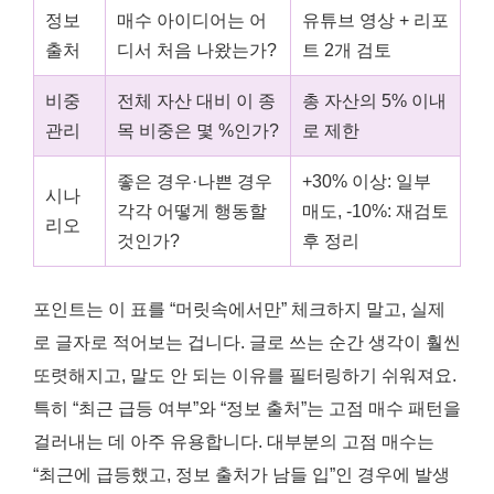
정보
매수 아이디어는 어
유튜브 영상 + 리포
출처
디서 처음 나왔는가?
트 2개 검토
비중
전체 자산 대비 이 종
총 자산의 5% 이내
관리
목 비중은 몇 %인가?
로 제한
좋은 경우·나쁜 경우
+30% 이상: 일부
시나
각각 어떻게 행동할
매도, -10%: 재검토
리오
것인가?
후 정리
포인트는 이 표를 “머릿속에서만” 체크하지 말고, 실제
로 글자로 적어보는 겁니다. 글로 쓰는 순간 생각이 훨씬
또렷해지고, 말도 안 되는 이유를 필터링하기 쉬워져요.
특히 “최근 급등 여부”와 “정보 출처”는 고점 매수 패턴을
걸러내는 데 아주 유용합니다. 대부분의 고점 매수는
“최근에 급등했고, 정보 출처가 남들 입”인 경우에 발생