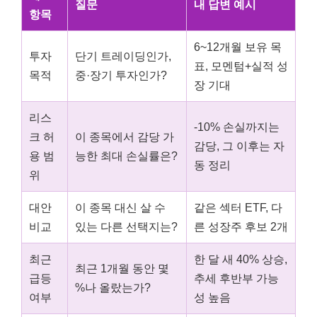
질문
내 답변 예시
항목
6~12개월 보유 목
투자
단기 트레이딩인가,
표, 모멘텀+실적 성
목적
중·장기 투자인가?
장 기대
리스
-10% 손실까지는
크 허
이 종목에서 감당 가
감당, 그 이후는 자
용 범
능한 최대 손실률은?
동 정리
위
대안
이 종목 대신 살 수
같은 섹터 ETF, 다
비교
있는 다른 선택지는?
른 성장주 후보 2개
최근
한 달 새 40% 상승,
최근 1개월 동안 몇
급등
추세 후반부 가능
%나 올랐는가?
여부
성 높음