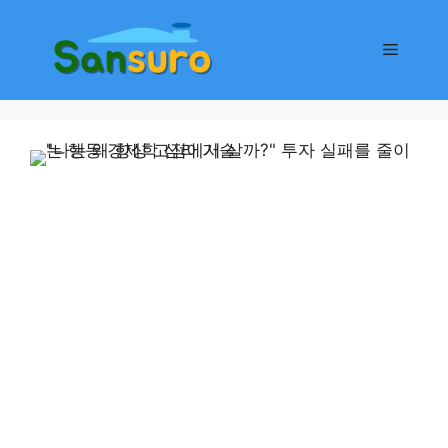
컨
텐
메
츠
로
뉴
건
너
뛰
기